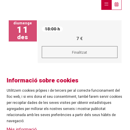
diumenge
11
18:00 h
des
7 €
Finalitzat
Informació sobre cookies
Utilitzem cookies pròpies i de tercers per al correcte funcionament del
lloc web, i si ens dona el seu consentiment, també farem servir cookies
per recopilar dades de les seves visites per obtenir estadístiques
agregades per millorar els nostres serveis i mostrar publicitat
©
Ajuntament de Roses
| C/ Tarragona, 81 | 17480 ROSES
relacionada amb les seves preferències a partir dels seus hàbits de
Tel.: 972 25 24 00 |
cultura@roses.cat
navegació.
Sitemap
|
Ús de Cookies
|
Contacte
|
Més informació