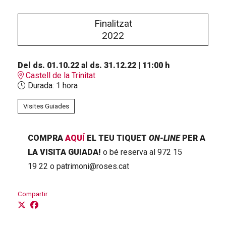
Finalitzat
2022
Del ds. 01.10.22
al ds. 31.12.22
|
11:00 h
Castell de la Trinitat
Durada:
1 hora
Visites Guiades
COMPRA
AQUÍ
EL TEU TIQUET
ON-LINE
PER A
LA VISITA GUIADA!
o bé reserva al 972 15
19 22 o patrimoni@roses.cat
Compartir