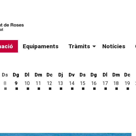
ació
Equipaments
Tràmits
Notícies
Ds
Dg
Dl
Dm
Dc
Dj
Dv
Ds
Dg
Dl
Dm
Dc
8
9
10
11
12
13
14
15
16
17
18
19
'agost
 d'agost
vendres 7 d'agost
Dissabte 8 d'agost
Diumenge 9 d'agost
Dilluns 10 d'agost
Dimarts 11 d'agost
Dimecres 12 d'agost
Dijous 13 d'agost
Divendres 14 d'agost
Dissabte 15 d'agost
Diumenge 16 d'ago
Dilluns 17 d'a
Dimarts 1
Dim