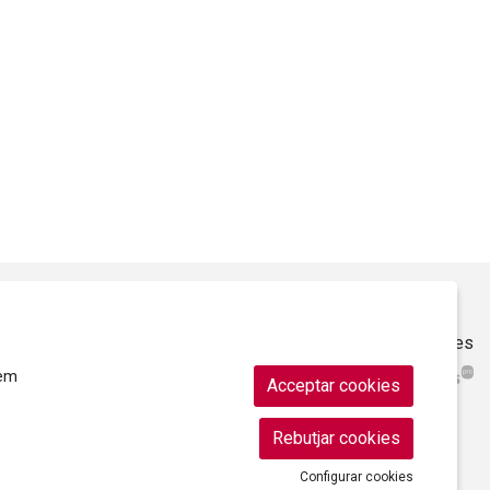
Sitemap
|
Ús de Cookies
|
Contacte
|
Ajuntament de Roses
rem
Acceptar cookies
Rebutjar cookies
Configurar cookies