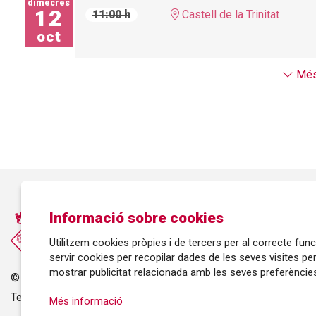
dimecres
12
11:00 h
Castell de la Trinitat
oct
Més
Informació sobre cookies
Utilitzem cookies pròpies i de tercers per al correcte fu
servir cookies per recopilar dades de les seves visites pe
mostrar publicitat relacionada amb les seves preferències
©
Ajuntament de Roses
| C/ Tarragona, 81 | 17480 ROSES
Tel.: 972 25 24 00 |
cultura@roses.cat
Més informació