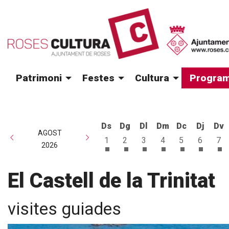
Patrimoni
Festes
Cultura
Program
Ds
Dg
Dl
Dm
Dc
Dj
Dv
AGOST
1
2
3
4
5
6
7
2026
Dissabte 1 d'agost
Diumenge 2 d'agost
Dilluns 3 d'agost
Dimarts 4 d'agost
Dimecres 5 d
Dijous 6
Di
El Castell de la Trinitat
visites guiades