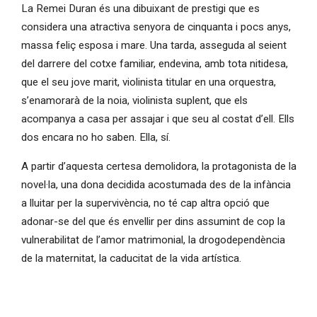
La Remei Duran és una dibuixant de prestigi que es
considera una atractiva senyora de cinquanta i pocs anys,
massa feliç esposa i mare. Una tarda, asseguda al seient
del darrere del cotxe familiar, endevina, amb tota nitidesa,
que el seu jove marit, violinista titular en una orquestra,
s’enamorarà de la noia, violinista suplent, que els
acompanya a casa per assajar i que seu al costat d’ell. Ells
dos encara no ho saben. Ella, sí.
A partir d’aquesta certesa demolidora, la protagonista de la
novel·la, una dona decidida acostumada des de la infància
a lluitar per la supervivència, no té cap altra opció que
adonar-se del que és envellir per dins assumint de cop la
vulnerabilitat de l’amor matrimonial, la drogodependència
de la maternitat, la caducitat de la vida artística.