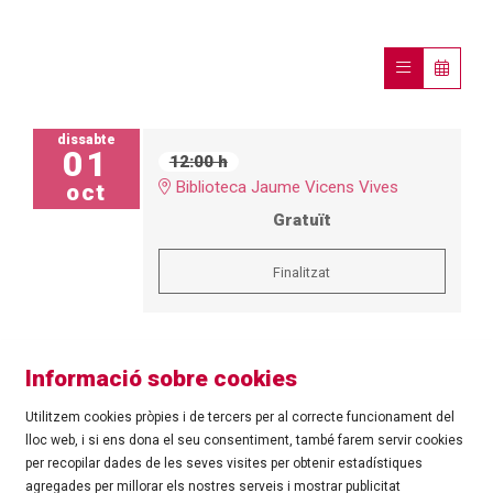
dissabte
01
12:00 h
Biblioteca Jaume Vicens Vives
oct
Gratuït
Finalitzat
Informació sobre cookies
Utilitzem cookies pròpies i de tercers per al correcte funcionament del
lloc web, i si ens dona el seu consentiment, també farem servir cookies
per recopilar dades de les seves visites per obtenir estadístiques
agregades per millorar els nostres serveis i mostrar publicitat
©
Ajuntament de Roses
| C/ Tarragona, 81 | 17480 ROSES