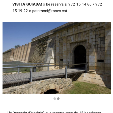
VISITA GUIADA!
o bé reserva al 972 15 14 66 / 972
15 19 22 o patrimoni@roses.cat
Diapositiva 2 de 2
Un “passeig d’història” que recorre més de 12 hectàrees