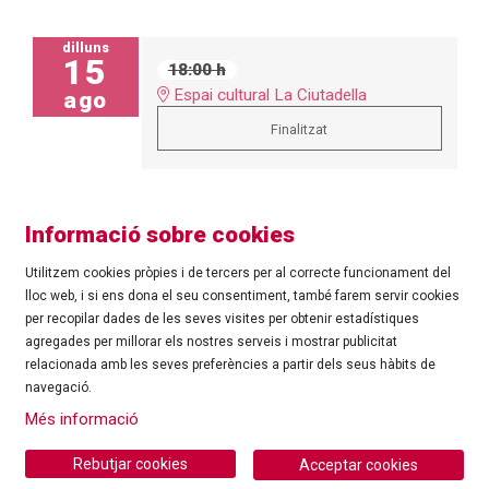
dilluns
15
18:00 h
Espai cultural La Ciutadella
ago
Finalitzat
Informació sobre cookies
Utilitzem cookies pròpies i de tercers per al correcte funcionament del
lloc web, i si ens dona el seu consentiment, també farem servir cookies
per recopilar dades de les seves visites per obtenir estadístiques
agregades per millorar els nostres serveis i mostrar publicitat
©
Ajuntament de Roses
| C/ Tarragona, 81 | 17480 ROSES
relacionada amb les seves preferències a partir dels seus hàbits de
Tel.: 972 25 24 00 |
cultura@roses.cat
navegació.
Sitemap
|
Ús de Cookies
|
Contacte
|
Més informació
Ajuntament de Roses
Rebutjar cookies
Acceptar cookies