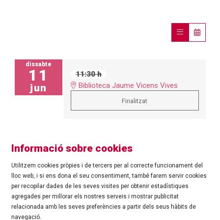
dissabte
11
11:30 h
Biblioteca Jaume Vicens Vives
jun
Finalitzat
Informació sobre cookies
Utilitzem cookies pròpies i de tercers per al correcte funcionament del
lloc web, i si ens dona el seu consentiment, també farem servir cookies
per recopilar dades de les seves visites per obtenir estadístiques
agregades per millorar els nostres serveis i mostrar publicitat
©
Ajuntament de Roses
| C/ Tarragona, 81 | 17480 ROSES
relacionada amb les seves preferències a partir dels seus hàbits de
Tel.: 972 25 24 00 |
cultura@roses.cat
navegació.