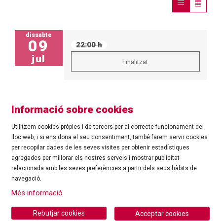
dissabte
09
22:00 h
jul
Finalitzat
Informació sobre cookies
Utilitzem cookies pròpies i de tercers per al correcte funcionament del
lloc web, i si ens dona el seu consentiment, també farem servir cookies
per recopilar dades de les seves visites per obtenir estadístiques
agregades per millorar els nostres serveis i mostrar publicitat
©
Ajuntament de Roses
| C/ Tarragona, 81 | 17480 ROSES
relacionada amb les seves preferències a partir dels seus hàbits de
Tel.: 972 25 24 00 |
cultura@roses.cat
navegació.
Sitemap
|
Ús de Cookies
|
Contacte
|
Més informació
Ajuntament de Roses
Rebutjar cookies
Acceptar cookies