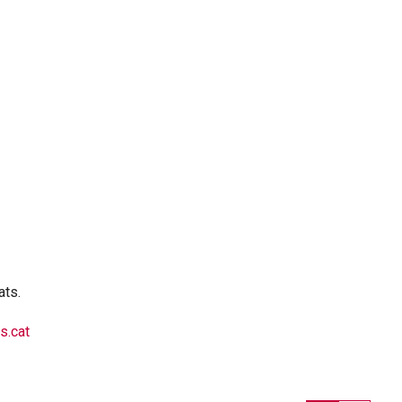
ats.
s.cat