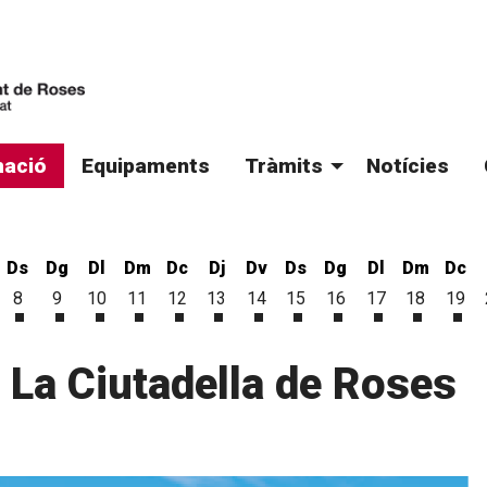
ació
Equipaments
Tràmits
Notícies
Ds
Dg
Dl
Dm
Dc
Dj
Dv
Ds
Dg
Dl
Dm
Dc
8
9
10
11
12
13
14
15
16
17
18
19
'agost
 d'agost
vendres 7 d'agost
Dissabte 8 d'agost
Diumenge 9 d'agost
Dilluns 10 d'agost
Dimarts 11 d'agost
Dimecres 12 d'agost
Dijous 13 d'agost
Divendres 14 d'agost
Dissabte 15 d'agost
Diumenge 16 d'ago
Dilluns 17 d'a
Dimarts 1
Dim
 La Ciutadella de Roses