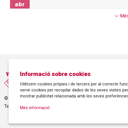
abr
Més
Informació sobre cookies
Utilitzem cookies pròpies i de tercers per al correcte fu
servir cookies per recopilar dades de les seves visites pe
mostrar publicitat relacionada amb les seves preferències
©
Ajuntament de Roses
| C/ Tarragona, 81 | 17480 ROSES
Tel.: 972 25 24 00 |
cultura@roses.cat
Més informació