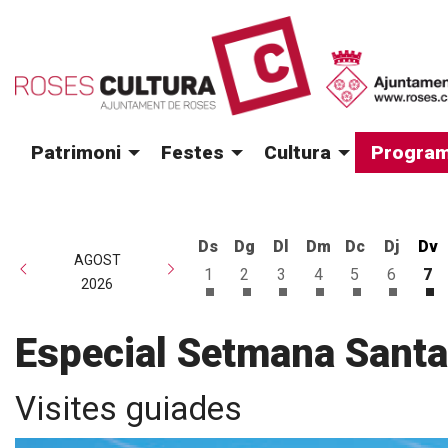
Patrimoni
Festes
Cultura
Program
Ds
Dg
Dl
Dm
Dc
Dj
Dv
AGOST
1
2
3
4
5
6
7
2026
Dissabte 1 d'agost
Diumenge 2 d'agost
Dilluns 3 d'agost
Dimarts 4 d'agost
Dimecres 5 d
Dijous 6
Di
Especial Setmana Santa
Visites guiades