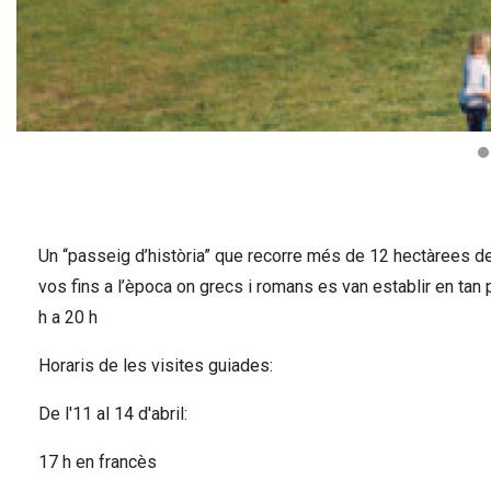
Diapositiva 1 de 2
Un “passeig d’història” que recorre més de 12 hectàrees d
vos fins a l’època on grecs i romans es van establir en tan pri
h a 20 h
Horaris de les visites guiades:
De l'11 al 14 d'abril:
17 h en francès