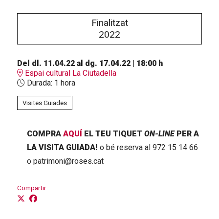
Finalitzat
2022
Del dl. 11.04.22
al dg. 17.04.22
|
18:00 h
Espai cultural La Ciutadella
Durada:
1 hora
Visites Guiades
COMPRA
AQUÍ
EL TEU TIQUET
ON-LINE
PER A
LA VISITA GUIADA!
o bé reserva al 972 15 14 66
o patrimoni@roses.cat
Compartir