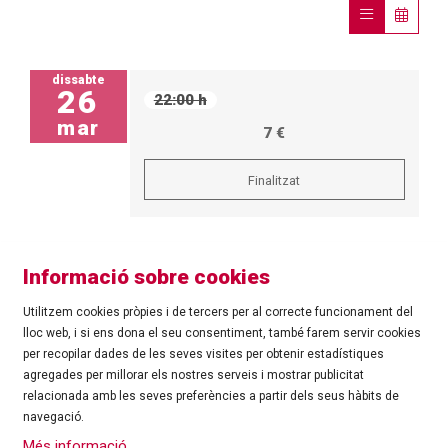
dissabte
26
22:00 h
mar
7 €
Finalitzat
Informació sobre cookies
Utilitzem cookies pròpies i de tercers per al correcte funcionament del
lloc web, i si ens dona el seu consentiment, també farem servir cookies
per recopilar dades de les seves visites per obtenir estadístiques
agregades per millorar els nostres serveis i mostrar publicitat
©
Ajuntament de Roses
| C/ Tarragona, 81 | 17480 ROSES
relacionada amb les seves preferències a partir dels seus hàbits de
Tel.: 972 25 24 00 |
cultura@roses.cat
navegació.
Sitemap
|
Ús de Cookies
|
Contacte
|
Més informació