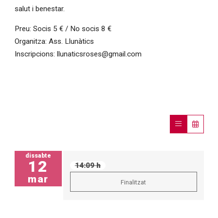
salut i benestar.
Preu: Socis 5 € / No socis 8 €
Organitza: Ass. Llunàtics
Inscripcions: llunaticsroses@gmail.com
dissabte
12
14:09 h
mar
Finalitzat