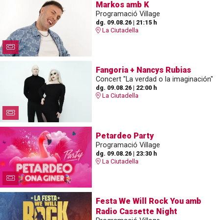
Markos amb K
Programació Village
dg. 09.08.26
|
21:15 h
La Ciutadella
Fangoria + Nancys Rubias
Concert "La verdad o la imaginación"
dg. 09.08.26
|
22:00 h
La Ciutadella
Petardeo Party
Programació Village
dg. 09.08.26
|
23:30 h
La Ciutadella
Festa We Will Rock You amb
Radio Cassette Night