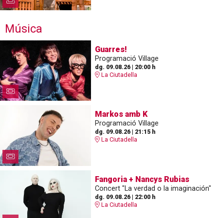
Música
Guarres!
Programació Village
dg. 09.08.26
|
20:00 h
La Ciutadella
Markos amb K
Programació Village
dg. 09.08.26
|
21:15 h
La Ciutadella
Fangoria + Nancys Rubias
Concert "La verdad o la imaginación"
dg. 09.08.26
|
22:00 h
La Ciutadella