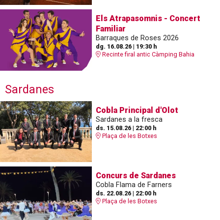
Els Atrapasomnis - Concert
Familiar
Barraques de Roses 2026
dg. 16.08.26
|
19:30 h
Recinte firal antic Càmping Bahia
Sardanes
Cobla Principal d'Olot
Sardanes a la fresca
ds. 15.08.26
|
22:00 h
Plaça de les Botxes
Concurs de Sardanes
Cobla Flama de Farners
ds. 22.08.26
|
22:00 h
Plaça de les Botxes