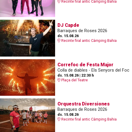
Recinte firal antic Càmping Bahia
DJ Capde
Barraques de Roses 2026
ds. 15.08.26
Recinte firal antic Càmping Bahia
Correfoc de Festa Major
Colla de diables - Els Senyors del Foc
ds. 15.08.26
|
22:30 h
Plaça del Teatre
Orquestra Diversiones
Barraques de Roses 2026
ds. 15.08.26
Recinte firal antic Càmping Bahia