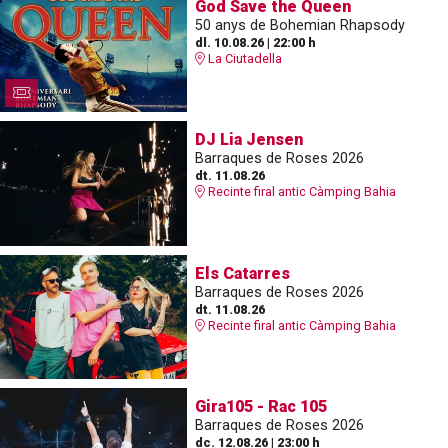
God Save the Queen
50 anys de Bohemian Rhapsody
dl. 10.08.26
|
22:00 h
La Ciutadella
DJ Lia Jensen
Barraques de Roses 2026
dt. 11.08.26
Recinte firal antic Càmping Bahia
Els Catarres
Barraques de Roses 2026
dt. 11.08.26
Recinte firal antic Càmping Bahia
Gira105 - Rac 105
Barraques de Roses 2026
dc. 12.08.26
|
23:00 h