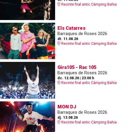
Recinte firal antic Càmping Bahia
Els Catarres
Barraques de Roses 2026
dt. 11.08.26
Recinte firal antic Càmping Bahia
Gira105 - Rac 105
Barraques de Roses 2026
dc. 12.08.26
|
23:00 h
Recinte firal antic Càmping Bahia
MON DJ
Barraques de Roses 2026
dj. 13.08.26
Recinte firal antic Càmping Bahia