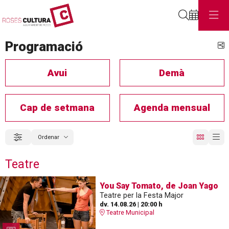
Cerca
Programació
C
Avui
Demà
Cap de setmana
Agenda mensual
Ordenar
Filtrar
Ordenar per
Teatre
You Say Tomato, de Joan Yago
Teatre per la Festa Major
dv. 14.08.26
|
20:00 h
Teatre Municipal