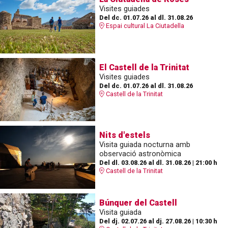
Visites guiades
Del dc. 01.07.26
al dl. 31.08.26
Espai cultural La Ciutadella
El Castell de la Trinitat
Visites guiades
Del dc. 01.07.26
al dl. 31.08.26
Castell de la Trinitat
Nits d'estels
Visita guiada nocturna amb
observació astronòmica
Del dl. 03.08.26
al dl. 31.08.26
|
21:00 h
Castell de la Trinitat
Búnquer del Castell
Visita guiada
Del dj. 02.07.26
al dj. 27.08.26
|
10:30 h