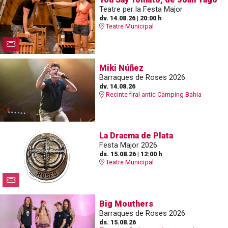
Teatre per la Festa Major
dv. 14.08.26
|
20:00 h
Teatre Municipal
Miki Núñez
Barraques de Roses 2026
dv. 14.08.26
Recinte firal antic Càmping Bahia
La Dracma de Plata
Festa Major 2026
ds. 15.08.26
|
12:00 h
Teatre Municipal
Big Mouthers
Barraques de Roses 2026
ds. 15.08.26