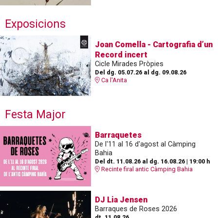
Exposicions
Joan Comella - Cartografia d’un
Record incert
Cicle Mirades Pròpies
Del dg. 05.07.26
al dg. 09.08.26
Ca l'Anita
Festa Major
Barraquetes
De l'11 al 16 d'agost al Càmping
Bahia
Del dt. 11.08.26
al dg. 16.08.26
|
19:00 h
Recinte firal antic Càmping Bahia
DJ Lia Jensen
Barraques de Roses 2026
dt. 11.08.26