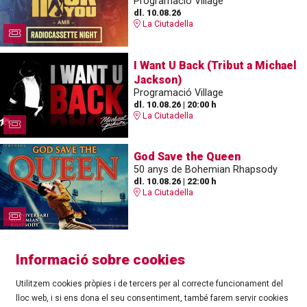
Programació Village
dl. 10.08.26
La Ciutadella
I Want U Back (Tribut a Michael
Jackson)
Programació Village
dl. 10.08.26
|
20:00 h
La Ciutadella
God Save the Queen
50 anys de Bohemian Rhapsody
dl. 10.08.26
|
22:00 h
La Ciutadella
Informació sobre cookies
Utilitzem cookies pròpies i de tercers per al correcte funcionament del
lloc web, i si ens dona el seu consentiment, també farem servir cookies