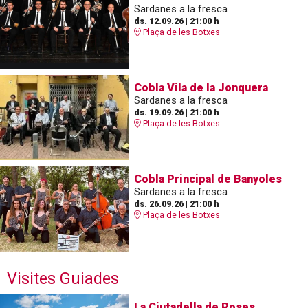
Sardanes a la fresca
ds. 12.09.26
|
21:00 h
Plaça de les Botxes
Cobla Vila de la Jonquera
Sardanes a la fresca
ds. 19.09.26
|
21:00 h
Plaça de les Botxes
Cobla Principal de Banyoles
Sardanes a la fresca
ds. 26.09.26
|
21:00 h
Plaça de les Botxes
Visites Guiades
La Ciutadella de Roses