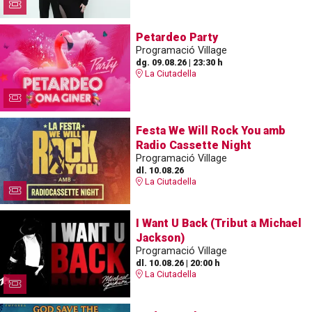
Petardeo Party
Programació Village
dg. 09.08.26
|
23:30 h
La Ciutadella
Festa We Will Rock You amb
Radio Cassette Night
Programació Village
dl. 10.08.26
La Ciutadella
I Want U Back (Tribut a Michael
Jackson)
Programació Village
dl. 10.08.26
|
20:00 h
La Ciutadella