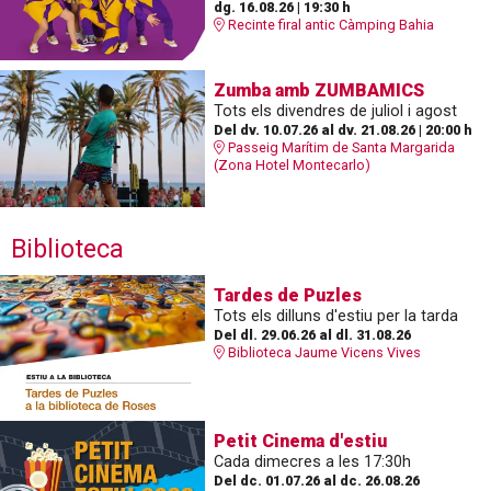
dg. 16.08.26
|
19:30 h
Recinte firal antic Càmping Bahia
Zumba amb ZUMBAMICS
Tots els divendres de juliol i agost
Del dv. 10.07.26
al dv. 21.08.26
|
20:00 h
Passeig Marítim de Santa Margarida
(Zona Hotel Montecarlo)
Biblioteca
Tardes de Puzles
Tots els dilluns d'estiu per la tarda
Del dl. 29.06.26
al dl. 31.08.26
Biblioteca Jaume Vicens Vives
Petit Cinema d'estiu
Cada dimecres a les 17:30h
Del dc. 01.07.26
al dc. 26.08.26