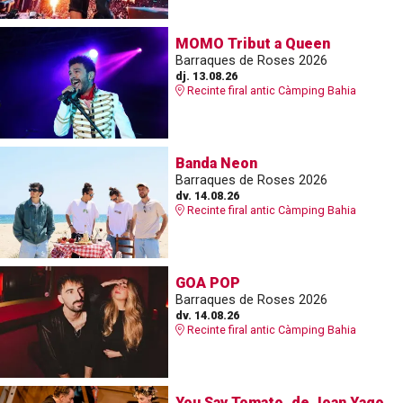
MOMO Tribut a Queen
Barraques de Roses 2026
dj. 13.08.26
Recinte firal antic Càmping Bahia
Banda Neon
Barraques de Roses 2026
dv. 14.08.26
Recinte firal antic Càmping Bahia
GOA POP
Barraques de Roses 2026
dv. 14.08.26
Recinte firal antic Càmping Bahia
You Say Tomato, de Joan Yago