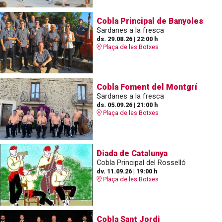
Cobla Principal de Banyoles
Sardanes a la fresca
ds. 29.08.26
|
22:00 h
Plaça de les Botxes
Cobla Foment del Montgrí
Sardanes a la fresca
ds. 05.09.26
|
21:00 h
Plaça de les Botxes
Diada de Catalunya
Cobla Principal del Rosselló
dv. 11.09.26
|
19:00 h
Plaça de les Botxes
Cobla Sant Jordi