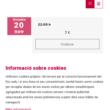
dissabte
20
22:00 h
nov
7 €
Finalitzat
Informació sobre cookies
Utilitzem cookies pròpies i de tercers per al correcte funcionament del
lloc web, i si ens dona el seu consentiment, també farem servir cookies
per recopilar dades de les seves visites per obtenir estadístiques
agregades per millorar els nostres serveis i mostrar publicitat
©
Ajuntament de Roses
| C/ Tarragona, 81 | 17480 ROSES
relacionada amb les seves preferències a partir dels seus hàbits de
Tel.: 972 25 24 00 |
cultura@roses.cat
navegació.
Sitemap
|
Ús de Cookies
|
Contacte
|
Més informació