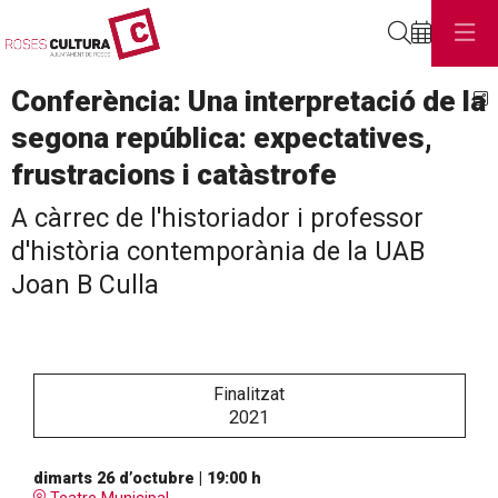
Cerca
Conferència: Una interpretació de la
C
segona república: expectatives,
frustracions i catàstrofe
A càrrec de l'historiador i professor
d'història contemporània de la UAB
Joan B Culla
Finalitzat
2021
dimarts 26 d’octubre
|
19:00 h