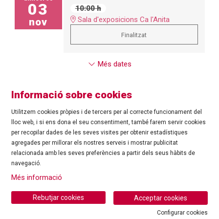
03
10:00 h
Sala d'exposicions Ca l'Anita
nov
Finalitzat
Més dates
Informació sobre cookies
Utilitzem cookies pròpies i de tercers per al correcte funcionament del
lloc web, i si ens dona el seu consentiment, també farem servir cookies
per recopilar dades de les seves visites per obtenir estadístiques
agregades per millorar els nostres serveis i mostrar publicitat
©
Ajuntament de Roses
| C/ Tarragona, 81 | 17480 ROSES
relacionada amb les seves preferències a partir dels seus hàbits de
Tel.: 972 25 24 00 |
cultura@roses.cat
navegació.
Sitemap
|
Ús de Cookies
|
Contacte
|
Més informació
Ajuntament de Roses
Rebutjar cookies
Acceptar cookies
Configurar cookies