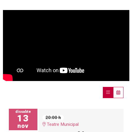
dissabte
13
20:00 h
Teatre Municipal
nov