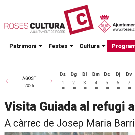
Patrimoni
Festes
Cultura
Program
Ds
Dg
Dl
Dm
Dc
Dj
Dv
AGOST
1
2
3
4
5
6
7
2026
Dissabte 1 d'agost
Diumenge 2 d'agost
Dilluns 3 d'agost
Dimarts 4 d'agost
Dimecres 5 d
Dijous 6
Di
Visita Guiada al refugi a
A càrrec de Josep Maria Barri