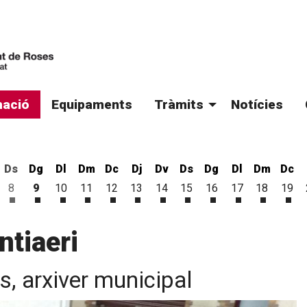
ació
Equipaments
Tràmits
Notícies
Ds
Dg
Dl
Dm
Dc
Dj
Dv
Ds
Dg
Dl
Dm
Dc
8
9
10
11
12
13
14
15
16
17
18
19
'agost
 d'agost
vendres 7 d'agost
Dissabte 8 d'agost
Diumenge 9 d'agost
Dilluns 10 d'agost
Dimarts 11 d'agost
Dimecres 12 d'agost
Dijous 13 d'agost
Divendres 14 d'agost
Dissabte 15 d'agost
Diumenge 16 d'ago
Dilluns 17 d'a
Dimarts 1
Dim
ntiaeri
s, arxiver municipal