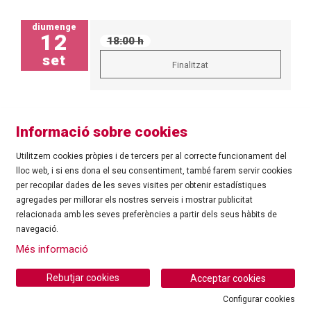
diumenge
12
18:00 h
set
Finalitzat
Informació sobre cookies
Utilitzem cookies pròpies i de tercers per al correcte funcionament del
lloc web, i si ens dona el seu consentiment, també farem servir cookies
per recopilar dades de les seves visites per obtenir estadístiques
agregades per millorar els nostres serveis i mostrar publicitat
©
Ajuntament de Roses
| C/ Tarragona, 81 | 17480 ROSES
relacionada amb les seves preferències a partir dels seus hàbits de
Tel.: 972 25 24 00 |
cultura@roses.cat
navegació.
Sitemap
|
Ús de Cookies
|
Contacte
|
Més informació
Ajuntament de Roses
Rebutjar cookies
Acceptar cookies
Configurar cookies