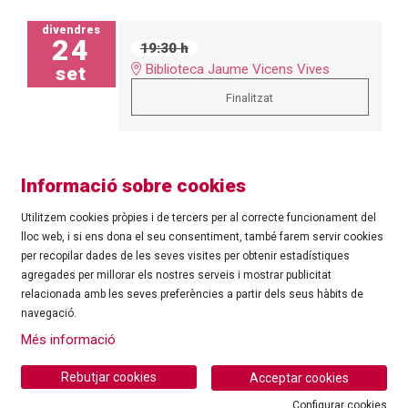
divendres
24
19:30 h
Biblioteca Jaume Vicens Vives
set
Finalitzat
Informació sobre cookies
Utilitzem cookies pròpies i de tercers per al correcte funcionament del
lloc web, i si ens dona el seu consentiment, també farem servir cookies
per recopilar dades de les seves visites per obtenir estadístiques
agregades per millorar els nostres serveis i mostrar publicitat
©
Ajuntament de Roses
| C/ Tarragona, 81 | 17480 ROSES
relacionada amb les seves preferències a partir dels seus hàbits de
Tel.: 972 25 24 00 |
cultura@roses.cat
navegació.
Sitemap
|
Ús de Cookies
|
Contacte
|
Més informació
Ajuntament de Roses
Rebutjar cookies
Acceptar cookies
Configurar cookies