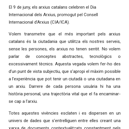
El 9 de juny, els arxius catalans celebren el Dia
Internacional dels Arxius, promogut pel Consell
Internacional d’Arxius (CIA/ICA).
Volem transmetre que el més important pels arxius
catalans és la ciutadania que utilitza els nostres serveis,
sense les persones, els arxius no tenen sentit. No volem
parlar de conceptes abstractes, tecnològics o
excessivament tècnics. Aquesta vegada volem fer-ho des
d’un punt de vista subjectiu, que s’apropi el màxim possible
a l’experiència que pot tenir un ciutadà o una ciutadana en
un arxiu. Darrere de cada persona usuària hi ha una
història personal, una trajectòria vital que el fa encaminar-
se cap a l’arxiu.
Totes aquestes vivències esclaten i es dispersen en un
univers de dades que s’entrelliguen entre elles creant una
xarxa de documents contextualitzats constantment pels