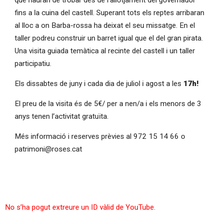
fins a la cuina del castell. Superant tots els reptes arribaran
al lloc a on Barba-rossa ha deixat el seu missatge. En el
taller podreu construir un barret igual que el del gran pirata.
Una visita guiada temàtica al recinte del castell i un taller
participatiu.
Els dissabtes de juny i cada dia de juliol i agost a les
17h!
El preu de la visita és de 5€/ per a nen/a i els menors de 3
anys tenen l’activitat gratuïta.
Més informació i reserves prèvies al 972 15 14 66 o
patrimoni@roses.cat
No s’ha pogut extreure un ID vàlid de YouTube.