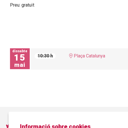
Preu: gratuït
dissabte
15
10:30 h
Plaça Catalunya
mai
Informació sobre cookies