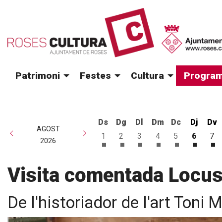
Patrimoni
Festes
Cultura
Program
Ds
Dg
Dl
Dm
Dc
Dj
Dv
AGOST
1
2
3
4
5
6
7
2026
Dissabte 1 d'agost
Diumenge 2 d'agost
Dilluns 3 d'agost
Dimarts 4 d'agost
Dimecres 5 d
Dijous 
Di
Visita comentada Locu
De l'historiador de l'art Toni 