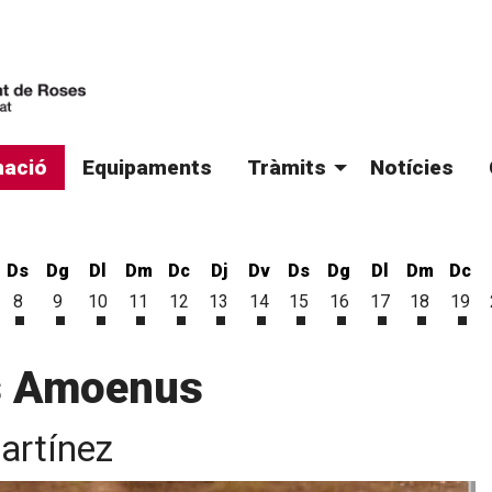
ació
Equipaments
Tràmits
Notícies
Ds
Dg
Dl
Dm
Dc
Dj
Dv
Ds
Dg
Dl
Dm
Dc
8
9
10
11
12
13
14
15
16
17
18
19
'agost
6 d'agost
vendres 7 d'agost
Dissabte 8 d'agost
Diumenge 9 d'agost
Dilluns 10 d'agost
Dimarts 11 d'agost
Dimecres 12 d'agost
Dijous 13 d'agost
Divendres 14 d'agost
Dissabte 15 d'agost
Diumenge 16 d'ago
Dilluns 17 d'a
Dimarts 1
Dim
s Amoenus
Martínez