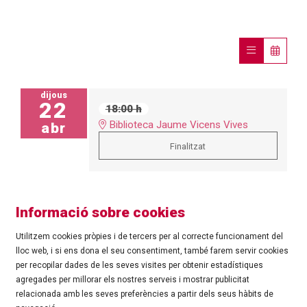
dijous
22
18:00 h
Biblioteca Jaume Vicens Vives
abr
Finalitzat
Informació sobre cookies
Utilitzem cookies pròpies i de tercers per al correcte funcionament del
lloc web, i si ens dona el seu consentiment, també farem servir cookies
per recopilar dades de les seves visites per obtenir estadístiques
agregades per millorar els nostres serveis i mostrar publicitat
©
Ajuntament de Roses
| C/ Tarragona, 81 | 17480 ROSES
relacionada amb les seves preferències a partir dels seus hàbits de
Tel.: 972 25 24 00 |
cultura@roses.cat