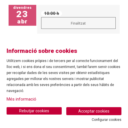
divendres
23
10:00 h
abr
Finalitzat
Informació sobre cookies
Utilitzem cookies pròpies i de tercers per al correcte funcionament del
lloc web, i si ens dona el seu consentiment, també farem servir cookies
per recopilar dades de les seves visites per obtenir estadístiques
agregades per millorar els nostres serveis i mostrar publicitat
©
Ajuntament de Roses
| C/ Tarragona, 81 | 17480 ROSES
relacionada amb les seves preferències a partir dels seus hàbits de
Tel.: 972 25 24 00 |
cultura@roses.cat
navegació.
Sitemap
|
Ús de Cookies
|
Contacte
|
Més informació
Ajuntament de Roses
Rebutjar cookies
Acceptar cookies
Configurar cookies