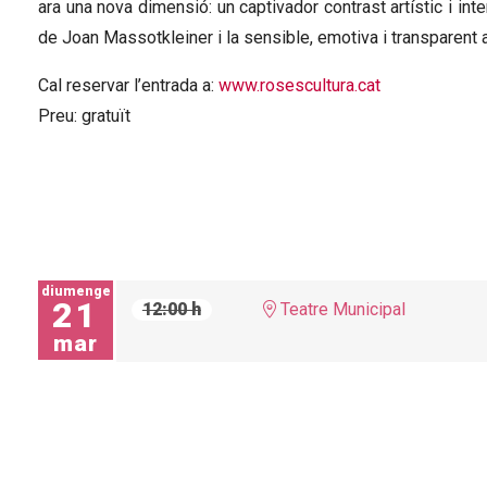
ara una nova dimensió: un captivador contrast artístic i int
de Joan Massotkleiner i la sensible, emotiva i transparent 
Cal reservar l’entrada a:
www.rosescultura.cat
Preu: gratuït
diumenge
21
12:00 h
Teatre Municipal
mar