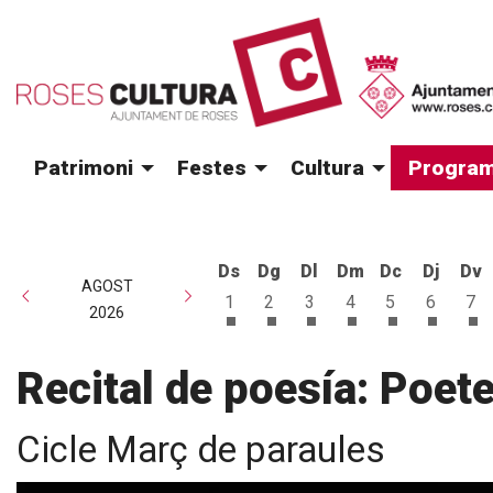
Patrimoni
Festes
Cultura
Program
Ds
Dg
Dl
Dm
Dc
Dj
Dv
AGOST
1
2
3
4
5
6
7
2026
Dissabte 1 d'agost
Diumenge 2 d'agost
Dilluns 3 d'agost
Dimarts 4 d'agost
Dimecres 5 d
Dijous 6
Di
Recital de poesía: Poete
Cicle Març de paraules