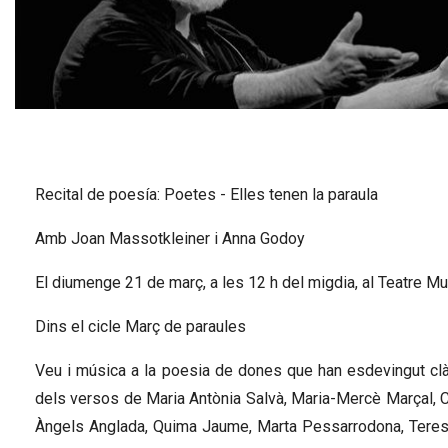
Diapositiva 1 de 1
Recital de poesía: Poetes - Elles tenen la paraula
Amb Joan Massotkleiner i Anna Godoy
El diumenge 21 de març, a les 12 h del migdia, al Teatre Mu
Dins el cicle Març de paraules
Veu i música a la poesia de dones que han esdevingut clàs
dels versos de Maria Antònia Salvà, Maria-Mercè Marçal, C
Àngels Anglada, Quima Jaume, Marta Pessarrodona, Teresa