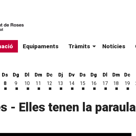
ació
Equipaments
Tràmits
Notícies
Ds
Dg
Dl
Dm
Dc
Dj
Dv
Ds
Dg
Dl
Dm
Dc
8
9
10
11
12
13
14
15
16
17
18
19
'agost
 d'agost
vendres 7 d'agost
Dissabte 8 d'agost
Diumenge 9 d'agost
Dilluns 10 d'agost
Dimarts 11 d'agost
Dimecres 12 d'agost
Dijous 13 d'agost
Divendres 14 d'agost
Dissabte 15 d'agost
Diumenge 16 d'ago
Dilluns 17 d'a
Dimarts 1
Dim
s - Elles tenen la paraula