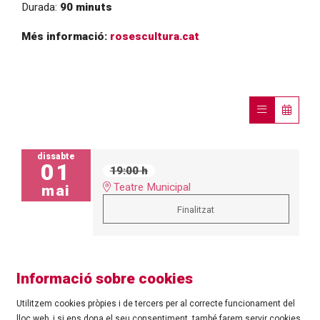
Durada: 
90 minuts
Més informació: 
rosescultura.cat
dissabte
01
19:00 h
Teatre Municipal
mai
Finalitzat
Informació sobre cookies
Utilitzem cookies pròpies i de tercers per al correcte funcionament del
lloc web, i si ens dona el seu consentiment, també farem servir cookies