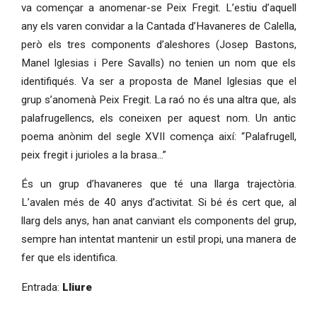
va començar a anomenar-se Peix Fregit. L’estiu d’aquell 
any els varen convidar a la Cantada d’Havaneres de Calella, 
però els tres components d’aleshores (Josep Bastons, 
Manel Iglesias i Pere Savalls) no tenien un nom que els 
identifiqués. Va ser a proposta de Manel Iglesias que el 
grup s’anomenà Peix Fregit. La raó no és una altra que, als 
palafrugellencs, els coneixen per aquest nom. Un antic 
poema anònim del segle XVII comença així: “Palafrugell, 
peix fregit i jurioles a la brasa...”
És un grup d’havaneres que té una llarga trajectòria. 
L’avalen més de 40 anys d’activitat. Si bé és cert que, al 
llarg dels anys, han anat canviant els components del grup, 
sempre han intentat mantenir un estil propi, una manera de 
fer que els identifica.
Entrada: 
Lliure