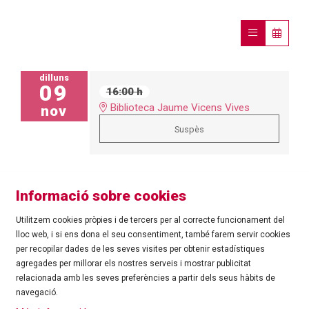
dilluns
09
16:00 h
Biblioteca Jaume Vicens Vives
nov
Suspès
Informació sobre cookies
Utilitzem cookies pròpies i de tercers per al correcte funcionament del
lloc web, i si ens dona el seu consentiment, també farem servir cookies
per recopilar dades de les seves visites per obtenir estadístiques
agregades per millorar els nostres serveis i mostrar publicitat
©
Ajuntament de Roses
| C/ Tarragona, 81 | 17480 ROSES
relacionada amb les seves preferències a partir dels seus hàbits de
Tel.: 972 25 24 00 |
cultura@roses.cat
navegació.