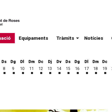
ació
Equipaments
Tràmits
Notícies
Ds
Dg
Dl
Dm
Dc
Dj
Dv
Ds
Dg
Dl
Dm
Dc
8
9
10
11
12
13
14
15
16
17
18
19
'agost
 d'agost
vendres 7 d'agost
Dissabte 8 d'agost
Diumenge 9 d'agost
Dilluns 10 d'agost
Dimarts 11 d'agost
Dimecres 12 d'agost
Dijous 13 d'agost
Divendres 14 d'agost
Dissabte 15 d'agost
Diumenge 16 d'ago
Dilluns 17 d'a
Dimarts 1
Dim