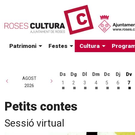
Patrimoni
Festes
Cultura
Program
Ds
Dg
Dl
Dm
Dc
Dj
Dv
AGOST
1
2
3
4
5
6
7
2026
Dissabte 1 d'agost
Diumenge 2 d'agost
Dilluns 3 d'agost
Dimarts 4 d'agost
Dimecres 5 d
Dijous 6
Di
Petits contes
Sessió virtual