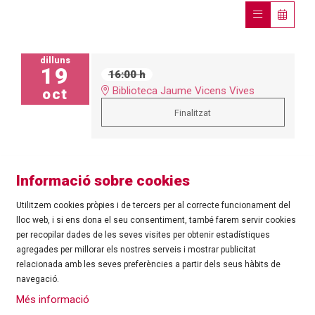
dilluns
19
16:00 h
Biblioteca Jaume Vicens Vives
oct
Finalitzat
Informació sobre cookies
Utilitzem cookies pròpies i de tercers per al correcte funcionament del
lloc web, i si ens dona el seu consentiment, també farem servir cookies
per recopilar dades de les seves visites per obtenir estadístiques
agregades per millorar els nostres serveis i mostrar publicitat
©
Ajuntament de Roses
| C/ Tarragona, 81 | 17480 ROSES
relacionada amb les seves preferències a partir dels seus hàbits de
Tel.: 972 25 24 00 |
cultura@roses.cat
navegació.
Sitemap
|
Ús de Cookies
|
Contacte
|
Més informació