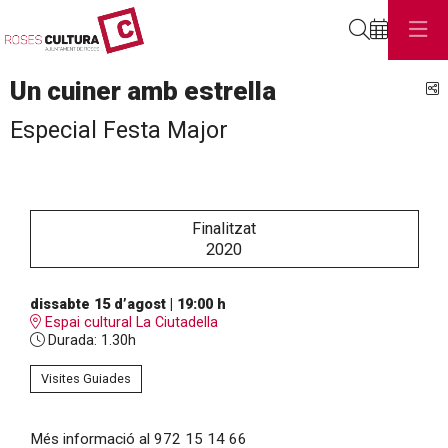
Cerca
Un cuiner amb estrella
C
Especial Festa Major
Finalitzat
2020
dissabte 15 d’agost
|
19:00 h
Espai cultural La Ciutadella
Durada:
1.30h
Visites Guiades
Més informació al 972 15 14 66