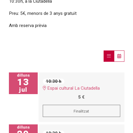
10:30h, a la Ciutadella
Preu: 5€, menors de 3 anys gratuït
Amb reserva prèvia
dilluns
13
10:30 h
Espai cultural La Ciutadella
jul
5 €
Finalitzat
dilluns