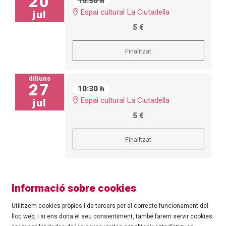
20
10:30 h
Espai cultural La Ciutadella
jul
5 €
Finalitzat
dilluns
27
10:30 h
Espai cultural La Ciutadella
jul
5 €
Finalitzat
Informació sobre cookies
Utilitzem cookies pròpies i de tercers per al correcte funcionament del
lloc web, i si ens dona el seu consentiment, també farem servir cookies