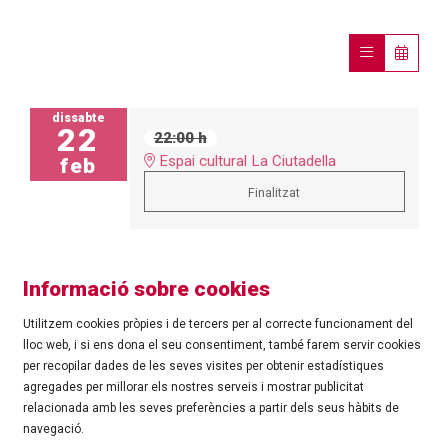
dissabte
22
22:00 h
Espai cultural La Ciutadella
feb
Finalitzat
Informació sobre cookies
Utilitzem cookies pròpies i de tercers per al correcte funcionament del
lloc web, i si ens dona el seu consentiment, també farem servir cookies
per recopilar dades de les seves visites per obtenir estadístiques
agregades per millorar els nostres serveis i mostrar publicitat
©
Ajuntament de Roses
| C/ Tarragona, 81 | 17480 ROSES
relacionada amb les seves preferències a partir dels seus hàbits de
Tel.: 972 25 24 00 |
cultura@roses.cat
navegació.