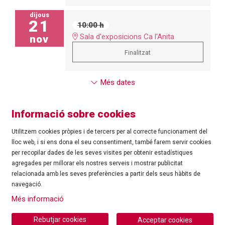
dijous
21
10:00 h
Sala d'exposicions Ca l'Anita
nov
Finalitzat
Més dates
Informació sobre cookies
Utilitzem cookies pròpies i de tercers per al correcte funcionament del
lloc web, i si ens dona el seu consentiment, també farem servir cookies
per recopilar dades de les seves visites per obtenir estadístiques
agregades per millorar els nostres serveis i mostrar publicitat
©
Ajuntament de Roses
| C/ Tarragona, 81 | 17480 ROSES
relacionada amb les seves preferències a partir dels seus hàbits de
Tel.: 972 25 24 00 |
cultura@roses.cat
navegació.
Sitemap
|
Ús de Cookies
|
Contacte
|
Més informació
Ajuntament de Roses
Rebutjar cookies
Acceptar cookies