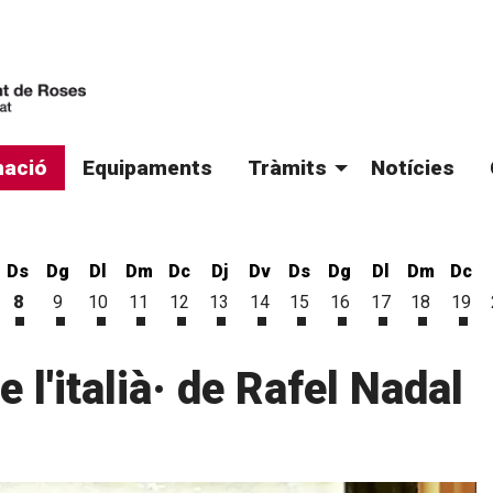
ació
Equipaments
Tràmits
Notícies
Ds
Dg
Dl
Dm
Dc
Dj
Dv
Ds
Dg
Dl
Dm
Dc
8
9
10
11
12
13
14
15
16
17
18
19
'agost
 d'agost
vendres 7 d'agost
Dissabte 8 d'agost
Diumenge 9 d'agost
Dilluns 10 d'agost
Dimarts 11 d'agost
Dimecres 12 d'agost
Dijous 13 d'agost
Divendres 14 d'agost
Dissabte 15 d'agost
Diumenge 16 d'ago
Dilluns 17 d'a
Dimarts 1
Dim
de l'italià· de Rafel Nadal