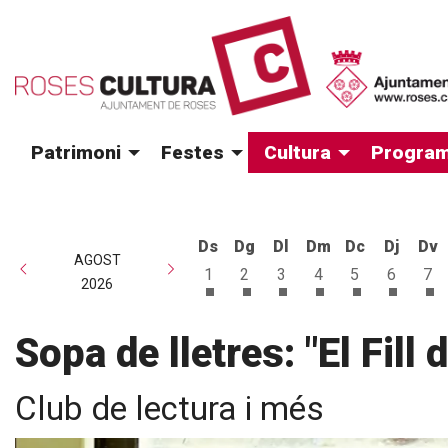
Patrimoni
Festes
Cultura
Program
Ds
Dg
Dl
Dm
Dc
Dj
Dv
AGOST
1
2
3
4
5
6
7
2026
Dissabte 1 d'agost
Diumenge 2 d'agost
Dilluns 3 d'agost
Dimarts 4 d'agost
Dimecres 5 d
Dijous 6
Di
Sopa de lletres: "El Fill 
Club de lectura i més