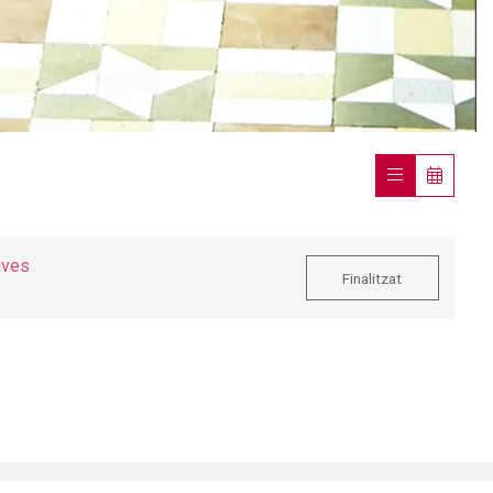
ives
Finalitzat