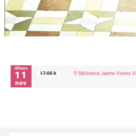
Diapositiva 1 de 1
dilluns
11
17:00 h
Biblioteca Jaume Vicens V
nov