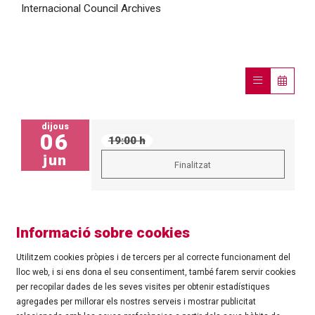
Internacional Council Archives
dijous
06
19:00 h
jun
Finalitzat
Informació sobre cookies
Utilitzem cookies pròpies i de tercers per al correcte funcionament del
lloc web, i si ens dona el seu consentiment, també farem servir cookies
per recopilar dades de les seves visites per obtenir estadístiques
agregades per millorar els nostres serveis i mostrar publicitat
©
Ajuntament de Roses
| C/ Tarragona, 81 | 17480 ROSES