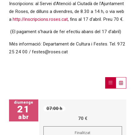
Inscripcions: al Servei d'Atenció al Ciutadà de l'Ajuntament
de Roses, de dilluns a divendres, de 8.30 a 14 h, o via web
a
http://inscripcions.roses.cat
, fins al 17 d'abril. Preu 70 €.
(El pagament s’haurà de fer efectiu abans del 17 d’abril)
Més informació: Departament de Cultura i Festes. Tel. 972
25 24 00 / festes@roses.cat
diumenge
21
07:00 h
abr
70 €
Finalitzat