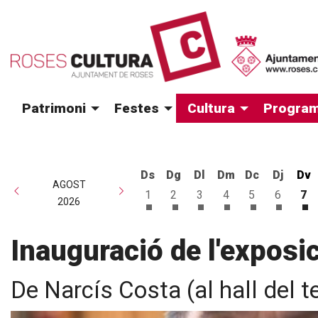
Patrimoni
Festes
Cultura
Program
Ds
Dg
Dl
Dm
Dc
Dj
Dv
AGOST
1
2
3
4
5
6
7
2026
Dissabte 1 d'agost
Diumenge 2 d'agost
Dilluns 3 d'agost
Dimarts 4 d'agost
Dimecres 5 d
Dijous 6
Di
Inauguració de l'exposic
De Narcís Costa (al hall del t