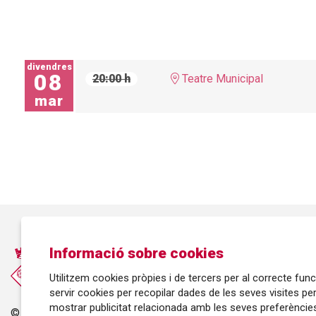
divendres
08
20:00 h
Teatre Municipal
mar
Informació sobre cookies
Utilitzem cookies pròpies i de tercers per al correcte fu
servir cookies per recopilar dades de les seves visites pe
mostrar publicitat relacionada amb les seves preferències
©
Ajuntament de Roses
| C/ Tarragona, 81 | 17480 ROSES