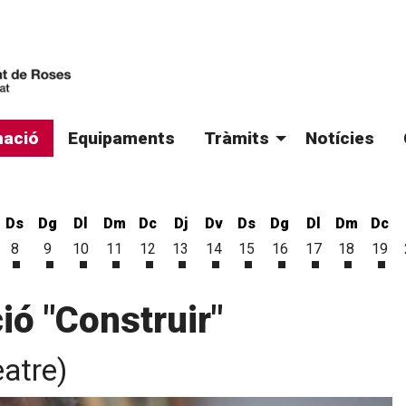
ació
Equipaments
Tràmits
Notícies
Ds
Dg
Dl
Dm
Dc
Dj
Dv
Ds
Dg
Dl
Dm
Dc
8
9
10
11
12
13
14
15
16
17
18
19
'agost
 d'agost
vendres 7 d'agost
Dissabte 8 d'agost
Diumenge 9 d'agost
Dilluns 10 d'agost
Dimarts 11 d'agost
Dimecres 12 d'agost
Dijous 13 d'agost
Divendres 14 d'agost
Dissabte 15 d'agost
Diumenge 16 d'ago
Dilluns 17 d'a
Dimarts 1
Dim
ió "Construir"
eatre)