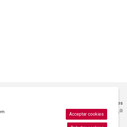
Sitemap
|
Ús de Cookies
|
Contacte
|
Ajuntament de Roses
rem
Acceptar cookies