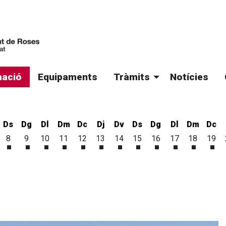
ació
Equipaments
Tràmits
Notícies
Ds
Dg
Dl
Dm
Dc
Dj
Dv
Ds
Dg
Dl
Dm
Dc
8
9
10
11
12
13
14
15
16
17
18
19
'agost
6 d'agost
vendres 7 d'agost
Dissabte 8 d'agost
Diumenge 9 d'agost
Dilluns 10 d'agost
Dimarts 11 d'agost
Dimecres 12 d'agost
Dijous 13 d'agost
Divendres 14 d'agost
Dissabte 15 d'agost
Diumenge 16 d'ago
Dilluns 17 d'a
Dimarts 1
Dim