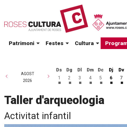
Patrimoni
Festes
Cultura
Program
Ds
Dg
Dl
Dm
Dc
Dj
Dv
AGOST
1
2
3
4
5
6
7
2026
Dissabte 1 d'agost
Diumenge 2 d'agost
Dilluns 3 d'agost
Dimarts 4 d'agost
Dimecres 5 d
Dijous 
Di
Taller d'arqueologia
Activitat infantil