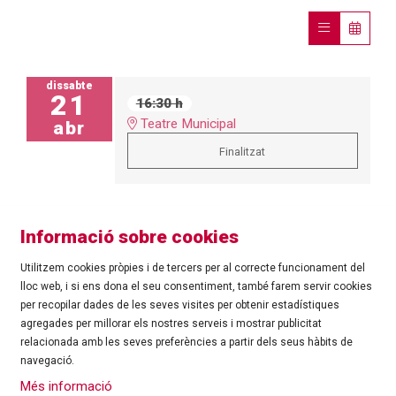
dissabte
21
16:30 h
Teatre Municipal
abr
Finalitzat
Informació sobre cookies
Utilitzem cookies pròpies i de tercers per al correcte funcionament del
lloc web, i si ens dona el seu consentiment, també farem servir cookies
per recopilar dades de les seves visites per obtenir estadístiques
agregades per millorar els nostres serveis i mostrar publicitat
©
Ajuntament de Roses
| C/ Tarragona, 81 | 17480 ROSES
relacionada amb les seves preferències a partir dels seus hàbits de
Tel.: 972 25 24 00 |
cultura@roses.cat
navegació.
Sitemap
|
Ús de Cookies
|
Contacte
|
Més informació