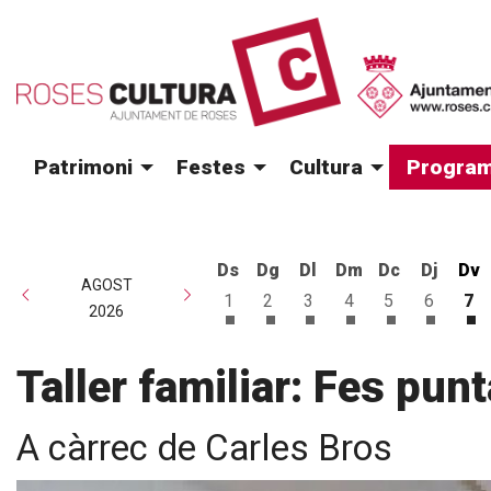
Patrimoni
Festes
Cultura
Program
Ds
Dg
Dl
Dm
Dc
Dj
Dv
AGOST
1
2
3
4
5
6
7
2026
Dissabte 1 d'agost
Diumenge 2 d'agost
Dilluns 3 d'agost
Dimarts 4 d'agost
Dimecres 5 d
Dijous 6
Di
Taller familiar: Fes punt
A càrrec de Carles Bros