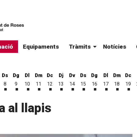
ació
Equipaments
Tràmits
Notícies
Ds
Dg
Dl
Dm
Dc
Dj
Dv
Ds
Dg
Dl
Dm
Dc
8
9
10
11
12
13
14
15
16
17
18
19
'agost
 d'agost
vendres 7 d'agost
Dissabte 8 d'agost
Diumenge 9 d'agost
Dilluns 10 d'agost
Dimarts 11 d'agost
Dimecres 12 d'agost
Dijous 13 d'agost
Divendres 14 d'agost
Dissabte 15 d'agost
Diumenge 16 d'ago
Dilluns 17 d'a
Dimarts 1
Dim
a al llapis