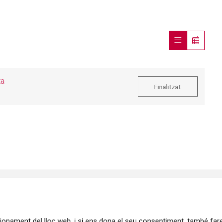
ta
Finalitzat
ncionament del lloc web, i si ens dona el seu consentiment, també fa