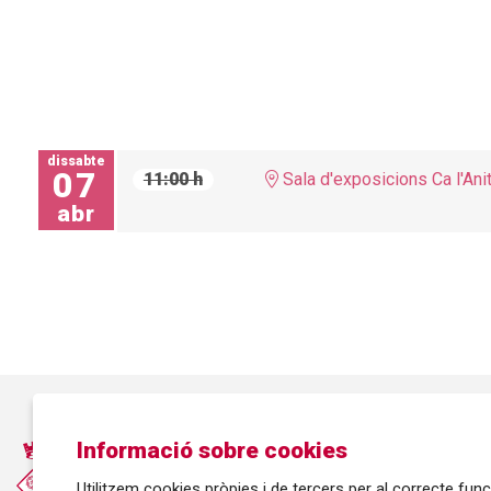
dissabte
07
11:00 h
Sala d'exposicions Ca l'Ani
abr
Informació sobre cookies
Utilitzem cookies pròpies i de tercers per al correcte fu