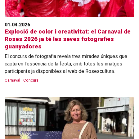
01.04.2026
Explosió de color i creativitat: el Carnaval de
Roses 2026 ja té les seves fotografies
guanyadores
El concurs de fotografia revela tres mirades úniques que
capturen l’essència de la festa, amb totes les imatges
participants ja disponibles al web de Rosescultura.
Carnaval
Concurs