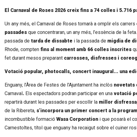
El Carnaval de Roses 2026 creix fins a 74 colles i 5.716 p
Un any més, el Carnaval de Roses tornarà a omplir els carrers 
passades
que concentraran, un any més, l’essència de la fet
passada de
tarda de dissabte
i la passada de
migdia de d
Rhode, compten
fins al moment amb 66 colles inscrites
qu
fet durant mesos preparant
carrosses, disfresses i coreog
Votació popular, photocalls, concert inaugural... una ed
Enguany, l’Àrea de Festes de l’Ajuntament ha inclòs
novetats
Carnaval
.
Els espectadors podran participar en una
votació po
repartirà durant les passades per escollir la
millor disfressa
de la Ribereta,
s’incorpora un primer concert a la progra
incombustible formació
Wasa Corporation
i que posarà el co
Carnestoltes, títol que enguany ha recaigut sobre el cuiner ros