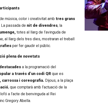
articipants
de música, color i creativitat amb
tres grans
a. La passada de
nit de divendres
, la
iumenge,
totes al llarg de l’avinguda de
Diapositiva 1
e, al llarg dels tres dies, mostraran el treball
rafies
per fer gaudir el públic.
ició plena de novetats
 destacades
a la programació del
pular a través d’un codi QR
que es
, carrossa i coreografia.
Dijous, a la plaça
mació
, que comptarà amb l’actuació de la
lofó a l’acte de benvinguda al Rei
inc Gregory Abella.