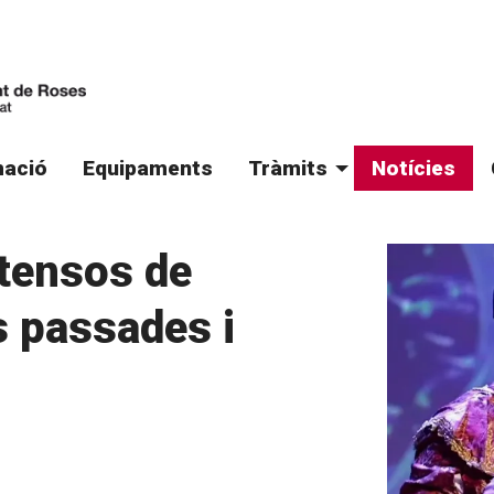
ació
Equipaments
Tràmits
Notícies
ntensos de
s passades i