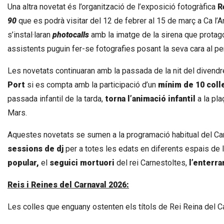
Una altra novetat és l’organització de l’exposició fotogràfica
R
90
que es podrà visitar del 12 de febrer al 15 de març a Ca l’An
s’instal·laran
photocalls
amb la imatge de la sirena que protago
assistents puguin fer-se fotografies posant la seva cara al p
Les novetats continuaran amb la passada de la nit del divendr
Port
si es compta amb la participació d’un
mínim de 10 coll
passada infantil de la tarda,
torna
l’animació infantil
a la pl
Mars.
Aquestes novetats se sumen a la programació habitual del Car
sessions de dj
per a totes les edats en diferents espais de l
popular,
el
seguici mortuori
del rei Carnestoltes,
l’enterra
Reis i Reines del Carnaval 2026:
Les colles que enguany ostenten els títols de Rei Reina del C