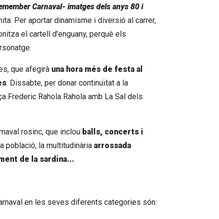
emember Carnaval- imatges dels anys 80 i
ita. Per aportar dinamisme i diversió al carrer,
nitza el cartell d’enguany, perquè els
ersonatge.
es, que afegirà
una hora més de festa al
es
. Dissabte, per donar continuïtat a la
aça Frederic Rahola Rahola amb La Sal dels
naval rosinc, que inclou
balls,
concerts i
a població, la multitudinària
arrossada
ment de la sardina...
arnaval en les seves diferents categories són: