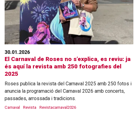
30.01.2026
El Carnaval de Roses no s’explica, es reviu: ja
és aquí la revista amb 250 fotografies del
2025
Roses publica la revista del Carnaval 2025 amb 250 fotos i
anuncia la programació del Carnaval 2026 amb concerts,
passades, arrossada i tradicions.
Carnaval
Revista
Revistacarnaval2026