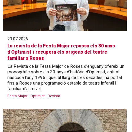
23.07.2026
La revista de la Festa Major repassa els 30 anys
d'Optimist i recupera els orígens del teatre
familiar a Roses
La Revista de la Festa Major de Roses d’enguany ofereix un
monogràfic sobre els 30 anys d’història d’Optimist, entitat
nascuda l’any 1996 i que, al llarg de tres dècades, ha portat
fins a Roses una programació estable de teatre infantil i
familiar d’alt nivell.
Festa Major
Optimist
Revista