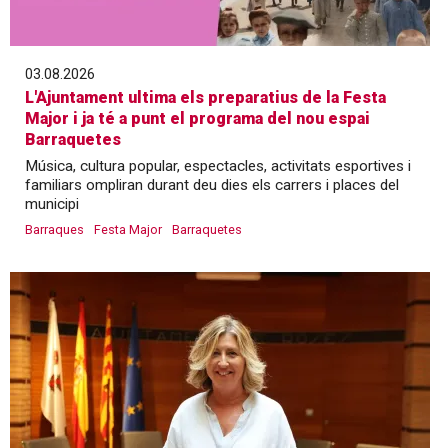
03.08.2026
L'Ajuntament ultima els preparatius de la Festa
Major i ja té a punt el programa del nou espai
Barraquetes
Música, cultura popular, espectacles, activitats esportives i
familiars ompliran durant deu dies els carrers i places del
municipi
Barraques
Festa Major
Barraquetes