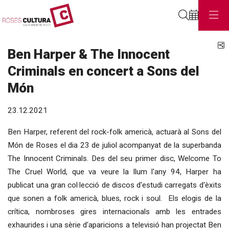
Cerca
C
Ben Harper & The Innocent
Criminals en concert a Sons del
Món
23.12.2021
Ben Harper, referent del rock-folk americà, actuarà al Sons del
Món de Roses el dia 23 de juliol acompanyat de la superbanda
The Innocent Criminals. Des del seu primer disc, Welcome To
The Cruel World, que va veure la llum l'any 94, Harper ha
publicat una gran col·lecció de discos d'estudi carregats d'èxits
que sonen a folk americà, blues, rock i soul. Els elogis de la
crítica, nombroses gires internacionals amb les entrades
exhaurides i una sèrie d'aparicions a televisió han projectat Ben