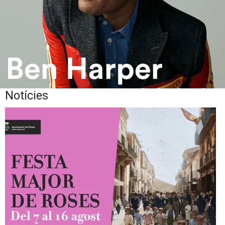
Notícies
Diapositiva 1 de 1