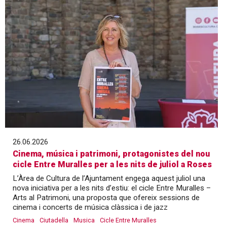
26.06.2026
Cinema, música i patrimoni, protagonistes del nou
cicle Entre Muralles per a les nits de juliol a Roses
L’Àrea de Cultura de l’Ajuntament engega aquest juliol una
nova iniciativa per a les nits d’estiu: el cicle Entre Muralles –
Arts al Patrimoni, una proposta que ofereix sessions de
cinema i concerts de música clàssica i de jazz
Cinema
Ciutadella
Musica
Cicle Entre Muralles