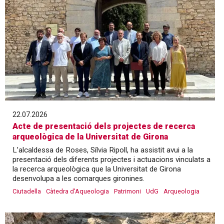
22.07.2026
Acte de presentació dels projectes de recerca
arqueològica de la Universitat de Girona
L’alcaldessa de Roses, Sílvia Ripoll, ha assistit avui a la
presentació dels diferents projectes i actuacions vinculats a
la recerca arqueològica que la Universitat de Girona
desenvolupa a les comarques gironines.
Ciutadella
Càtedra d'Aqueologia
Patrimoni
UdG
Arqueologia