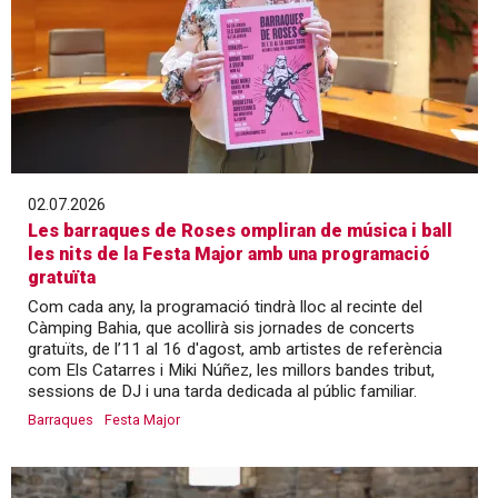
02.07.2026
Les barraques de Roses ompliran de música i ball
les nits de la Festa Major amb una programació
gratuïta
Com cada any, la programació tindrà lloc al recinte del
Càmping Bahia, que acollirà sis jornades de concerts
gratuïts, de l’11 al 16 d'agost, amb artistes de referència
com Els Catarres i Miki Núñez, les millors bandes tribut,
sessions de DJ i una tarda dedicada al públic familiar.
Barraques
Festa Major