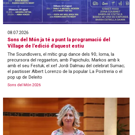
08.07.2026
Sons del Món ja té a punt la programació del
Village de l'edició d'aquest estiu
The Soundlovers, el mític grup dance dels 90; Iorna, la
precursora del reggaeton, amb Papichulo; Markos amb k
amb el seu Festuk; el xef Jordi Dalmau del celebrat Sumac;
el pastisser Albert Lorenzo de la popular La Postreria o el
pop up de Deleito
Sons del Món 2026