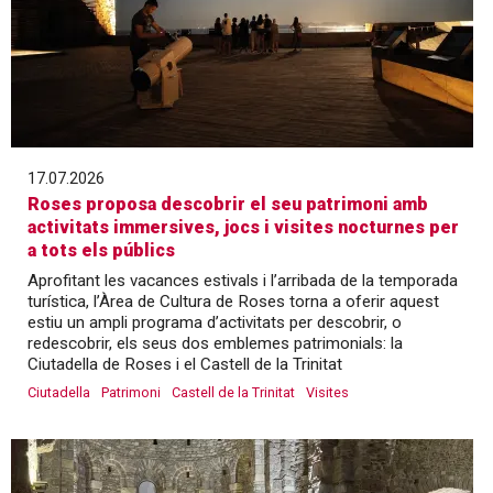
17.07.2026
Roses proposa descobrir el seu patrimoni amb
activitats immersives, jocs i visites nocturnes per
a tots els públics
Aprofitant les vacances estivals i l’arribada de la temporada
turística, l’Àrea de Cultura de Roses torna a oferir aquest
estiu un ampli programa d’activitats per descobrir, o
redescobrir, els seus dos emblemes patrimonials: la
Ciutadella de Roses i el Castell de la Trinitat
Ciutadella
Patrimoni
Castell de la Trinitat
Visites