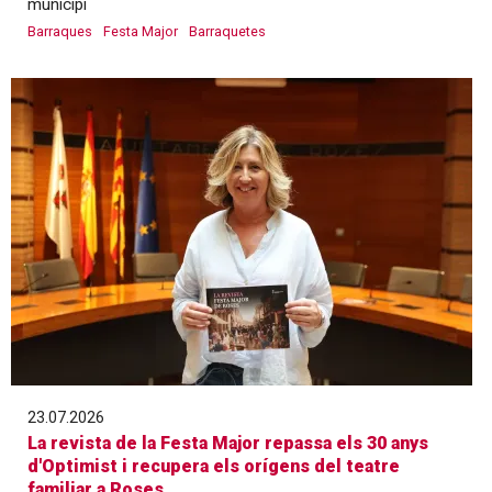
municipi
Barraques
Festa Major
Barraquetes
23.07.2026
La revista de la Festa Major repassa els 30 anys
d'Optimist i recupera els orígens del teatre
familiar a Roses