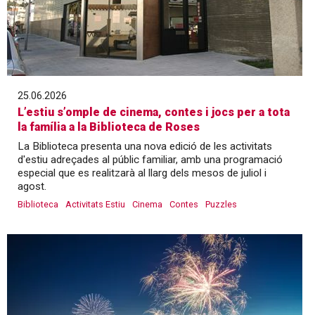
25.06.2026
L’estiu s’omple de cinema, contes i jocs per a tota
la família a la Biblioteca de Roses
La Biblioteca presenta una nova edició de les activitats
d'estiu adreçades al públic familiar, amb una programació
especial que es realitzarà al llarg dels mesos de juliol i
agost.
Biblioteca
Activitats Estiu
Cinema
Contes
Puzzles