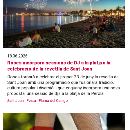
18.06.2026
Roses incorpora sessions de DJ a la platja a la
celebració de la revetlla de Sant Joan
Roses tornarà a celebrar el proper 23 de juny la revetlla de
Sant Joan amb una programació que fusionarà tradició,
cultura popular i diversió, i que enguany incorpora una nova
proposta: una sessió de dj’s a la platja de la Perola.
Sant Joan
Festa
Flama del Canigo