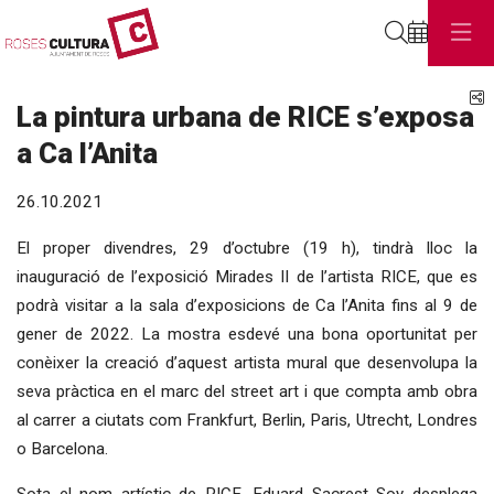
Cerca
C
La pintura urbana de RICE s’exposa
a Ca l’Anita
26.10.2021
El proper divendres, 29 d’octubre (19 h), tindrà lloc la
inauguració de l’exposició Mirades II de l’artista RICE, que es
podrà visitar a la sala d’exposicions de Ca l’Anita fins al 9 de
gener de 2022. La mostra esdevé una bona oportunitat per
conèixer la creació d’aquest artista mural que desenvolupa la
seva pràctica en el marc del street art i que compta amb obra
al carrer a ciutats com Frankfurt, Berlin, Paris, Utrecht, Londres
o Barcelona.
Sota el nom artístic de RICE, Eduard Sacrest Soy desplega