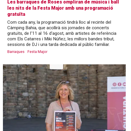
Les barraques de Roses ompliran de música i ball
les nits de la Festa Major amb una programació
gratuïta
Com cada any, la programació tindrà lloc al recinte del
Càmping Bahia, que acollirà sis jornades de concerts
gratuïts, de l’11 al 16 d'agost, amb artistes de referència
com Els Catarres i Miki Núñez, les millors bandes tribut,
sessions de DJ i una tarda dedicada al públic familiar.
Barraques
Festa Major