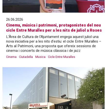
26.06.2026
Cinema, música i patrimoni, protagonistes del nou
cicle Entre Muralles per a les nits de juliol a Roses
L’Àrea de Cultura de l’Ajuntament engega aquest juliol una
nova iniciativa per a les nits d’estiu: el cicle Entre Muralles –
Arts al Patrimoni, una proposta que ofereix sessions de
cinema i concerts de música clàssica i de jazz
Cinema
Ciutadella
Musica
Cicle Entre Muralles