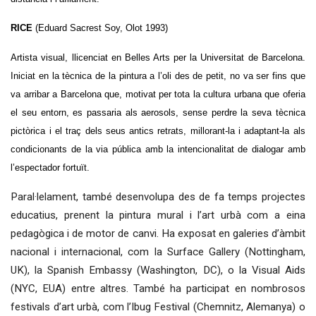
RICE
(Eduard Sacrest Soy, Olot 1993)
Artista visual, llicenciat en Belles Arts per la Universitat de Barcelona.
Iniciat en la tècnica de la pintura a l’oli des de petit, no va ser fins que
va arribar a Barcelona que, motivat per tota la cultura urbana que oferia
el seu entorn, es passaria als aerosols, sense perdre la seva tècnica
pictòrica i el traç dels seus antics retrats, millorant-la i adaptant-la als
condicionants de la via pública amb la intencionalitat de dialogar amb
l’espectador fortuït.
Paral·lelament, també desenvolupa des de fa temps projectes
educatius, prenent la pintura mural i l’art urbà com a eina
pedagògica i de motor de canvi. Ha exposat en galeries d’àmbit
nacional i internacional, com la Surface Gallery (Nottingham,
UK), la Spanish Embassy (Washington, DC), o la Visual Aids
(NYC, EUA) entre altres. També ha participat en nombrosos
festivals d’art urbà, com l’Ibug Festival (Chemnitz, Alemanya) o