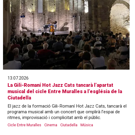
13.07.2026
La Gili-Romaní Hot Jazz Cats tancarà l’apartat
musical del cicle Entre Muralles a l’església de la
Ciutadella
El jazz de la formació Gili-Romaní Hot Jazz Cats, tancarà el
programa musical amb un concert que omplirà l’espai de
ritmes, improvisació i complicitat amb el públic.
Cicle Entre Muralles
Cinema
Ciutadella
Música