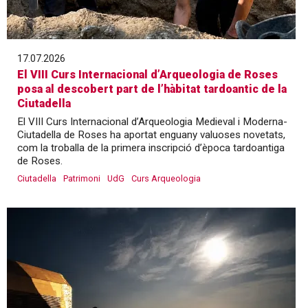
17.07.2026
El VIII Curs Internacional d’Arqueologia de Roses
posa al descobert part de l’hàbitat tardoantic de la
Ciutadella
El VIII Curs Internacional d’Arqueologia Medieval i Moderna-
Ciutadella de Roses ha aportat enguany valuoses novetats,
com la troballa de la primera inscripció d’època tardoantiga
de Roses.
Ciutadella
Patrimoni
UdG
Curs Arqueologia