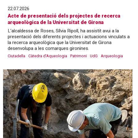
22.07.2026
Acte de presentació dels projectes de recerca
arqueològica de la Universitat de Girona
L’alcaldessa de Roses, Sílvia Ripoll, ha assistit avui a la
presentació dels diferents projectes i actuacions vinculats a
la recerca arqueològica que la Universitat de Girona
desenvolupa a les comarques gironines.
Ciutadella
Càtedra d'Aqueologia
Patrimoni
UdG
Arqueologia