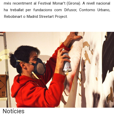
més recentment al Festival Monar’t (Girona). A nivell nacional
ha treballat per fundacions com Difusor, Contorno Urbano,
Rebobinart o Madrid Streetart Project.
Notícies
Diapositiva 1 de 1