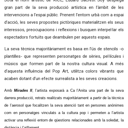
gran part de la seva producció artística en l’àmbit de les
intervencions a l’espai públic. Prenent l’entorn urbà com a espai
d’acció, les seves propostes pictòriques materialitzen els seus
interessos, preocupacions i reflexions i busquen interpel·lar els
espectadors fortuïts que deambulen per aquests espais.
La seva tècnica majoritàriament es basa en l’ús de stencils -o
plantilles- que representen personatges de sèries, pel·lícules i
músics que formen part de la nostra cultura visual. A més
d’aquesta influència del Pop Art, utilitza colors vibrants que
acaben dotant d’un efecte surrealista a les seves creacions.
Amb
Mirades II
,
l’artista exposarà a Ca l’Anita una part de la seva
darrera producció, retrats realitzats majoritàriament a partir de la tècnica
de l’aerosol que focalitzen la seva atenció tant en persones anònimes
com en personatges vinculats a la cultura pop i permeten a l’artista
activar una reflexió entorn de qüestions relacionades amb la soledat, la
distància i l’aïllament.