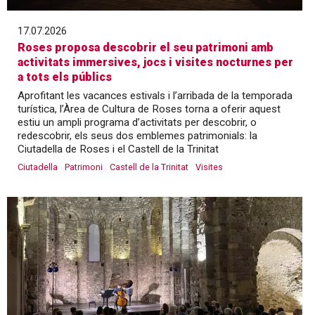
17.07.2026
Roses proposa descobrir el seu patrimoni amb
activitats immersives, jocs i visites nocturnes per
a tots els públics
Aprofitant les vacances estivals i l’arribada de la temporada
turística, l’Àrea de Cultura de Roses torna a oferir aquest
estiu un ampli programa d’activitats per descobrir, o
redescobrir, els seus dos emblemes patrimonials: la
Ciutadella de Roses i el Castell de la Trinitat
Ciutadella
Patrimoni
Castell de la Trinitat
Visites