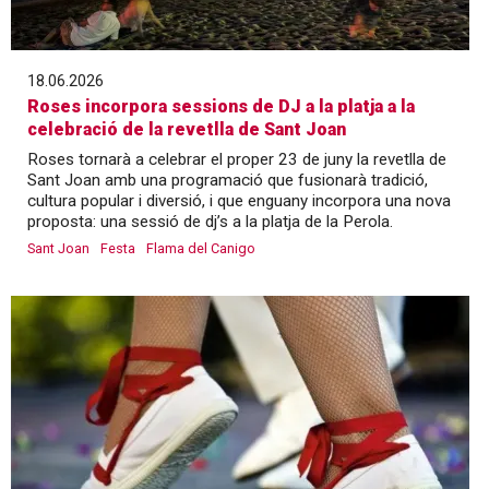
18.06.2026
Roses incorpora sessions de DJ a la platja a la
celebració de la revetlla de Sant Joan
Roses tornarà a celebrar el proper 23 de juny la revetlla de
Sant Joan amb una programació que fusionarà tradició,
cultura popular i diversió, i que enguany incorpora una nova
proposta: una sessió de dj’s a la platja de la Perola.
Sant Joan
Festa
Flama del Canigo