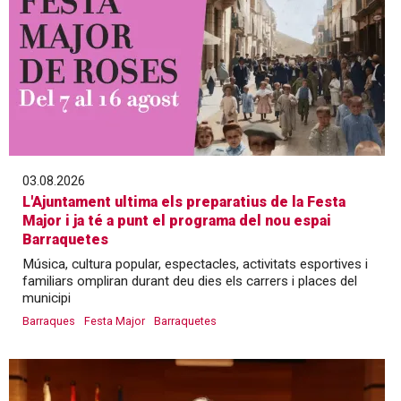
03.08.2026
L'Ajuntament ultima els preparatius de la Festa
Major i ja té a punt el programa del nou espai
Barraquetes
Música, cultura popular, espectacles, activitats esportives i
familiars ompliran durant deu dies els carrers i places del
municipi
Barraques
Festa Major
Barraquetes