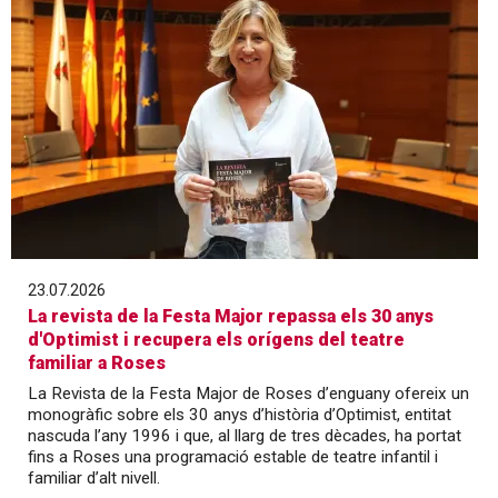
23.07.2026
La revista de la Festa Major repassa els 30 anys
d'Optimist i recupera els orígens del teatre
familiar a Roses
La Revista de la Festa Major de Roses d’enguany ofereix un
monogràfic sobre els 30 anys d’història d’Optimist, entitat
nascuda l’any 1996 i que, al llarg de tres dècades, ha portat
fins a Roses una programació estable de teatre infantil i
familiar d’alt nivell.