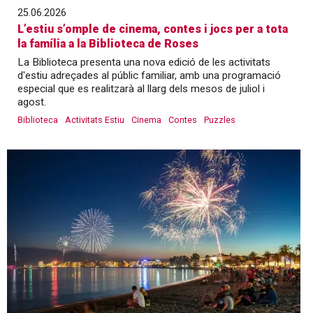
25.06.2026
L’estiu s’omple de cinema, contes i jocs per a tota
la família a la Biblioteca de Roses
La Biblioteca presenta una nova edició de les activitats
d'estiu adreçades al públic familiar, amb una programació
especial que es realitzarà al llarg dels mesos de juliol i
agost.
Biblioteca
Activitats Estiu
Cinema
Contes
Puzzles