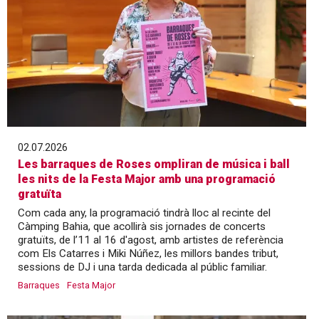
02.07.2026
Les barraques de Roses ompliran de música i ball
les nits de la Festa Major amb una programació
gratuïta
Com cada any, la programació tindrà lloc al recinte del
Càmping Bahia, que acollirà sis jornades de concerts
gratuïts, de l’11 al 16 d'agost, amb artistes de referència
com Els Catarres i Miki Núñez, les millors bandes tribut,
sessions de DJ i una tarda dedicada al públic familiar.
Barraques
Festa Major