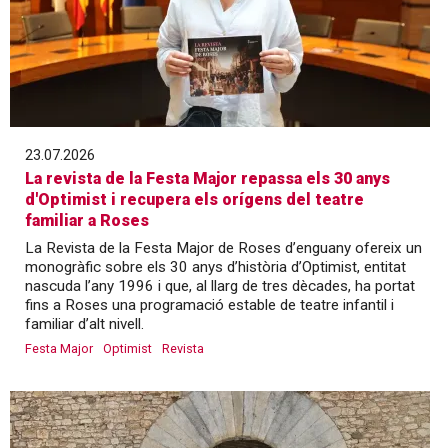
23.07.2026
La revista de la Festa Major repassa els 30 anys
d'Optimist i recupera els orígens del teatre
familiar a Roses
La Revista de la Festa Major de Roses d’enguany ofereix un
monogràfic sobre els 30 anys d’història d’Optimist, entitat
nascuda l’any 1996 i que, al llarg de tres dècades, ha portat
fins a Roses una programació estable de teatre infantil i
familiar d’alt nivell.
Festa Major
Optimist
Revista