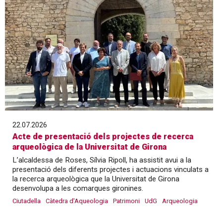
22.07.2026
Acte de presentació dels projectes de recerca
arqueològica de la Universitat de Girona
L’alcaldessa de Roses, Sílvia Ripoll, ha assistit avui a la
presentació dels diferents projectes i actuacions vinculats a
la recerca arqueològica que la Universitat de Girona
desenvolupa a les comarques gironines.
Ciutadella
Càtedra d'Aqueologia
Patrimoni
UdG
Arqueologia