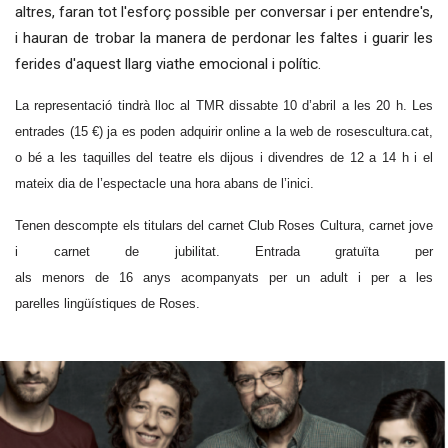
altres, faran tot l'esforç possible per conversar i per entendre's,
i hauran de trobar la manera de perdonar les faltes i guarir les
ferides d'aquest llarg viathe emocional i polític.
La representació tindrà lloc al TMR dissabte 10 d’abril a les 20 h. Les
entrades (15 €) ja es poden adquirir online a la web de rosescultura.cat,
o bé a les taquilles del teatre els dijous i divendres de 12 a 14 h i el
mateix
dia
de
l’espectacle
una
hora
abans
de
l’inici.
Tenen descompte els titulars del carnet
Club
Roses
Cultura, carnet jove
i carnet de jubilitat. Entrada gratuïta
per
als
menors
de
16
anys
acompanyats
per
un
adult i per a les
parelles
lingüístiques
de
Roses.