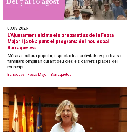
03.08.2026
L'Ajuntament ultima els preparatius de la Festa
Major i ja té a punt el programa del nou espai
Barraquetes
Música, cultura popular, espectacles, activitats esportives i
familiars ompliran durant deu dies els carrers i places del
municipi
Barraques
Festa Major
Barraquetes