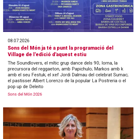
08.07.2026
Sons del Món ja té a punt la programació del
Village de l'edició d'aquest estiu
The Soundlovers, el mític grup dance dels 90; Iorna, la
precursora del reggaeton, amb Papichulo; Markos amb k
amb el seu Festuk; el xef Jordi Dalmau del celebrat Sumac;
el pastisser Albert Lorenzo de la popular La Postreria o el
pop up de Deleito
Sons del Món 2026