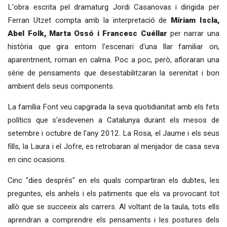
L'obra escrita pel dramaturg Jordi Casanovas i dirigida per
Ferran Utzet compta amb la interpretació de
Míriam Iscla,
Abel Folk, Marta Ossó i Francesc Cuéllar
per narrar una
història que gira entorn l'escenari d'una llar familiar on,
aparentment, roman en calma. Poc a poc, però, afloraran una
sèrie de pensaments que desestabilitzaran la serenitat i bon
ambient dels seus components.
La família Font veu capgirada la seva quotidianitat amb els fets
polítics que s'esdevenen a Catalunya durant els mesos de
setembre i octubre de l'any 2012. La Rosa, el Jaume i els seus
fills, la Laura i el Jofre, es retrobaran al menjador de casa seva
en cinc ocasions.
Cinc "dies després" en els quals compartiran els dubtes, les
preguntes, els anhels i els patiments que els va provocant tot
allò que se succeeix als carrers. Al voltant de la taula, tots ells
aprendran a comprendre els pensaments i les postures dels