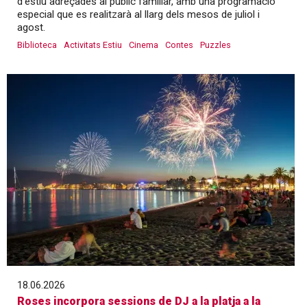
d'estiu adreçades al públic familiar, amb una programació
especial que es realitzarà al llarg dels mesos de juliol i
agost.
Biblioteca
Activitats Estiu
Cinema
Contes
Puzzles
18.06.2026
Roses incorpora sessions de DJ a la platja a la