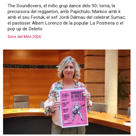
The Soundlovers, el mític grup dance dels 90; Iorna, la
precursora del reggaeton, amb Papichulo; Markos amb k
amb el seu Festuk; el xef Jordi Dalmau del celebrat Sumac;
el pastisser Albert Lorenzo de la popular La Postreria o el
pop up de Deleito
Sons del Món 2026