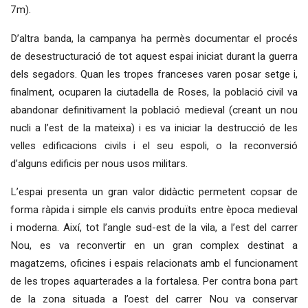
7m).
D’altra banda, la campanya ha permès documentar el procés
de desestructuració de tot aquest espai iniciat durant la guerra
dels segadors. Quan les tropes franceses varen posar setge i,
finalment, ocuparen la ciutadella de Roses, la població civil va
abandonar definitivament la població medieval (creant un nou
nucli a l’est de la mateixa) i es va iniciar la destrucció de les
velles edificacions civils i el seu espoli, o la reconversió
d’alguns edificis per nous usos militars.
L’espai presenta un gran valor didàctic permetent copsar de
forma ràpida i simple els canvis produïts entre època medieval
i moderna. Així, tot l’angle sud-est de la vila, a l’est del carrer
Nou, es va reconvertir en un gran complex destinat a
magatzems, oficines i espais relacionats amb el funcionament
de les tropes aquarterades a la fortalesa. Per contra bona part
de la zona situada a l’oest del carrer Nou va conservar