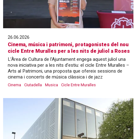
26.06.2026
Cinema, música i patrimoni, protagonistes del nou
cicle Entre Muralles per a les nits de juliol a Roses
L’Àrea de Cultura de l’Ajuntament engega aquest juliol una
nova iniciativa per a les nits d’estiu: el cicle Entre Muralles –
Arts al Patrimoni, una proposta que ofereix sessions de
cinema i concerts de música clàssica i de jazz
Cinema
Ciutadella
Musica
Cicle Entre Muralles