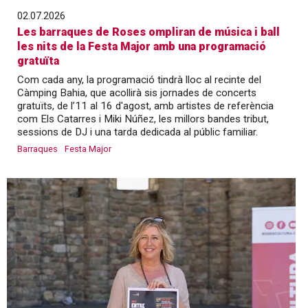
02.07.2026
Les barraques de Roses ompliran de música i ball
les nits de la Festa Major amb una programació
gratuïta
Com cada any, la programació tindrà lloc al recinte del
Càmping Bahia, que acollirà sis jornades de concerts
gratuïts, de l’11 al 16 d'agost, amb artistes de referència
com Els Catarres i Miki Núñez, les millors bandes tribut,
sessions de DJ i una tarda dedicada al públic familiar.
Barraques
Festa Major