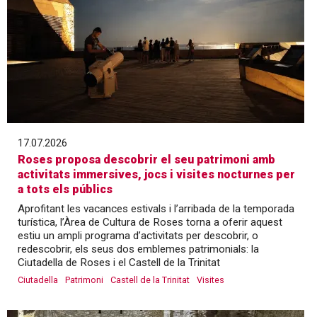
17.07.2026
Roses proposa descobrir el seu patrimoni amb
activitats immersives, jocs i visites nocturnes per
a tots els públics
Aprofitant les vacances estivals i l’arribada de la temporada
turística, l’Àrea de Cultura de Roses torna a oferir aquest
estiu un ampli programa d’activitats per descobrir, o
redescobrir, els seus dos emblemes patrimonials: la
Ciutadella de Roses i el Castell de la Trinitat
Ciutadella
Patrimoni
Castell de la Trinitat
Visites