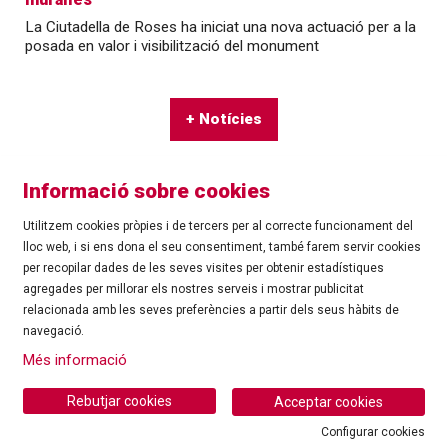
La Ciutadella de Roses ha iniciat una nova actuació per a la
posada en valor i visibilització del monument
+ Notícies
Informació sobre cookies
Utilitzem cookies pròpies i de tercers per al correcte funcionament del
lloc web, i si ens dona el seu consentiment, també farem servir cookies
per recopilar dades de les seves visites per obtenir estadístiques
agregades per millorar els nostres serveis i mostrar publicitat
©
Ajuntament de Roses
| C/ Tarragona, 81 | 17480 ROSES
relacionada amb les seves preferències a partir dels seus hàbits de
Tel.: 972 25 24 00 |
cultura@roses.cat
navegació.
Sitemap
|
Ús de Cookies
|
Contacte
|
Més informació
Ajuntament de Roses
Rebutjar cookies
Acceptar cookies
Configurar cookies