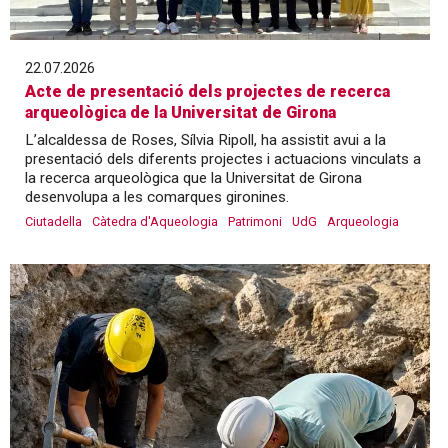
22.07.2026
Acte de presentació dels projectes de recerca
arqueològica de la Universitat de Girona
L’alcaldessa de Roses, Sílvia Ripoll, ha assistit avui a la
presentació dels diferents projectes i actuacions vinculats a
la recerca arqueològica que la Universitat de Girona
desenvolupa a les comarques gironines.
Ciutadella
Càtedra d'Aqueologia
Patrimoni
UdG
Arqueologia