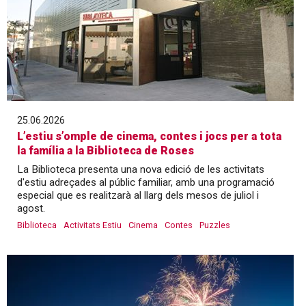
25.06.2026
L’estiu s’omple de cinema, contes i jocs per a tota
la família a la Biblioteca de Roses
La Biblioteca presenta una nova edició de les activitats
d'estiu adreçades al públic familiar, amb una programació
especial que es realitzarà al llarg dels mesos de juliol i
agost.
Biblioteca
Activitats Estiu
Cinema
Contes
Puzzles