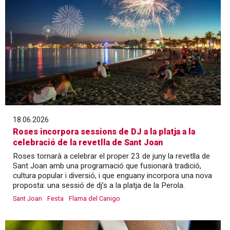
18.06.2026
Roses incorpora sessions de DJ a la platja a la
celebració de la revetlla de Sant Joan
Roses tornarà a celebrar el proper 23 de juny la revetlla de
Sant Joan amb una programació que fusionarà tradició,
cultura popular i diversió, i que enguany incorpora una nova
proposta: una sessió de dj’s a la platja de la Perola.
Sant Joan
Festa
Flama del Canigo