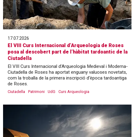
17.07.2026
El VIII Curs Internacional d’Arqueologia de Roses
posa al descobert part de l’hàbitat tardoantic de la
Ciutadella
El VIII Curs Internacional d’Arqueologia Medieval i Moderna-
Ciutadella de Roses ha aportat enguany valuoses novetats,
com la troballa de la primera inscripció d’època tardoantiga
de Roses.
Ciutadella
Patrimoni
UdG
Curs Arqueologia