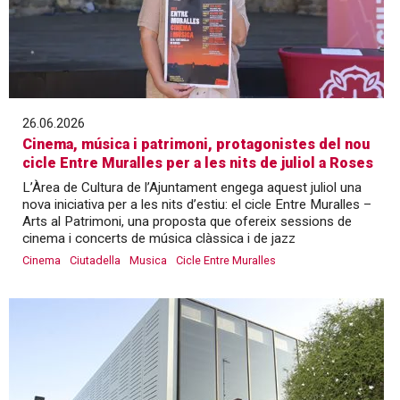
26.06.2026
Cinema, música i patrimoni, protagonistes del nou
cicle Entre Muralles per a les nits de juliol a Roses
L’Àrea de Cultura de l’Ajuntament engega aquest juliol una
nova iniciativa per a les nits d’estiu: el cicle Entre Muralles –
Arts al Patrimoni, una proposta que ofereix sessions de
cinema i concerts de música clàssica i de jazz
Cinema
Ciutadella
Musica
Cicle Entre Muralles