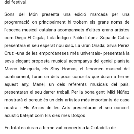
del festival.
Sons del Món presenta una edició marcada per una
programació on principalment hi trobem els grans noms de
l’escena musical catalana acompanyats d’altres grans artistes
com Diego El Cigala, Lola Índigo i Pablo López. Sopa de Cabra
presentarà el seu esperat nou disc, La Gran Onada; Sílvia Pérez
Cruz -una de les empordaneses més universals- presentarà la
seva elegant proposta musical acompanya del genial pianista
Marco Mezquida; els Stay Homas, el fenomen musical del
confinament, faran un dels pocs concerts que duran a terme
aquest any; Manel, un dels referents musicals del país,
presentaran el seu darrer treball, Per la bona gent; Miki Núñez
mostrarà el perquè és un dels artistes més importants de casa
nostra i Els Amics de les Arts presentaran el seu concert
acústic batejat com Els dies més Dolços.
En total es duran a terme vuit concerts a la Ciutadella de