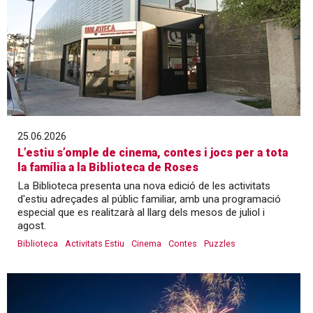
25.06.2026
L’estiu s’omple de cinema, contes i jocs per a tota
la família a la Biblioteca de Roses
La Biblioteca presenta una nova edició de les activitats
d'estiu adreçades al públic familiar, amb una programació
especial que es realitzarà al llarg dels mesos de juliol i
agost.
Biblioteca
Activitats Estiu
Cinema
Contes
Puzzles