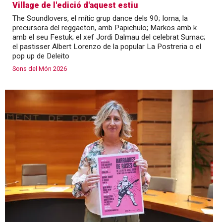
Village de l'edició d'aquest estiu
The Soundlovers, el mític grup dance dels 90; Iorna, la
precursora del reggaeton, amb Papichulo; Markos amb k
amb el seu Festuk; el xef Jordi Dalmau del celebrat Sumac;
el pastisser Albert Lorenzo de la popular La Postreria o el
pop up de Deleito
Sons del Món 2026