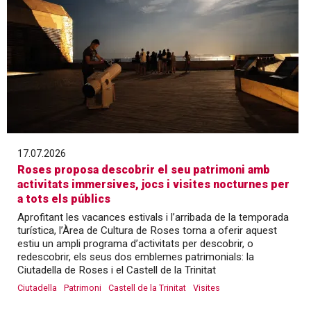
17.07.2026
Roses proposa descobrir el seu patrimoni amb
activitats immersives, jocs i visites nocturnes per
a tots els públics
Aprofitant les vacances estivals i l’arribada de la temporada
turística, l’Àrea de Cultura de Roses torna a oferir aquest
estiu un ampli programa d’activitats per descobrir, o
redescobrir, els seus dos emblemes patrimonials: la
Ciutadella de Roses i el Castell de la Trinitat
Ciutadella
Patrimoni
Castell de la Trinitat
Visites