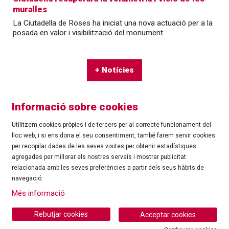
muralles
La Ciutadella de Roses ha iniciat una nova actuació per a la
posada en valor i visibilització del monument
+ Notícies
Informació sobre cookies
Utilitzem cookies pròpies i de tercers per al correcte funcionament del
lloc web, i si ens dona el seu consentiment, també farem servir cookies
per recopilar dades de les seves visites per obtenir estadístiques
agregades per millorar els nostres serveis i mostrar publicitat
©
Ajuntament de Roses
| C/ Tarragona, 81 | 17480 ROSES
relacionada amb les seves preferències a partir dels seus hàbits de
Tel.: 972 25 24 00 |
cultura@roses.cat
navegació.
Sitemap
|
Ús de Cookies
|
Contacte
|
Més informació
Ajuntament de Roses
Rebutjar cookies
Acceptar cookies