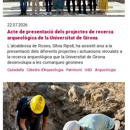
22.07.2026
Acte de presentació dels projectes de recerca
arqueològica de la Universitat de Girona
L’alcaldessa de Roses, Sílvia Ripoll, ha assistit avui a la
presentació dels diferents projectes i actuacions vinculats a
la recerca arqueològica que la Universitat de Girona
desenvolupa a les comarques gironines.
Ciutadella
Càtedra d'Aqueologia
Patrimoni
UdG
Arqueologia