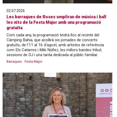
02.07.2026
Les barraques de Roses ompliran de música i ball
les nits de la Festa Major amb una programació
gratuïta
Com cada any, la programació tindrà lloc al recinte del
Càmping Bahia, que acollirà sis jornades de concerts
gratuïts, de l’11 al 16 d'agost, amb artistes de referència
com Els Catarres i Miki Núñez, les millors bandes tribut,
sessions de DJ i una tarda dedicada al públic familiar.
Barraques
Festa Major