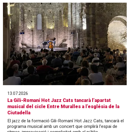
13.07.2026
La Gili-Romaní Hot Jazz Cats tancarà l’apartat
musical del cicle Entre Muralles a l’església de la
Ciutadella
El jazz de la formació Gili-Romaní Hot Jazz Cats, tancarà el
programa musical amb un concert que omplirà l’espai de
ritmes, improvisació i complicitat amb el públic.