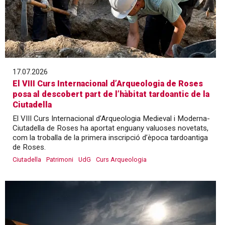
17.07.2026
El VIII Curs Internacional d’Arqueologia de Roses
posa al descobert part de l’hàbitat tardoantic de la
Ciutadella
El VIII Curs Internacional d’Arqueologia Medieval i Moderna-
Ciutadella de Roses ha aportat enguany valuoses novetats,
com la troballa de la primera inscripció d’època tardoantiga
de Roses.
Ciutadella
Patrimoni
UdG
Curs Arqueologia