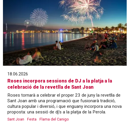
18.06.2026
Roses incorpora sessions de DJ a la platja a la
celebració de la revetlla de Sant Joan
Roses tornarà a celebrar el proper 23 de juny la revetlla de
Sant Joan amb una programació que fusionarà tradició,
cultura popular i diversió, i que enguany incorpora una nova
proposta: una sessió de dj’s a la platja de la Perola.
Sant Joan
Festa
Flama del Canigo