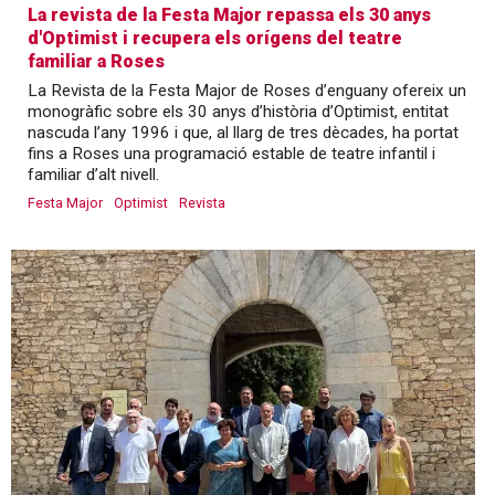
La revista de la Festa Major repassa els 30 anys
d'Optimist i recupera els orígens del teatre
familiar a Roses
La Revista de la Festa Major de Roses d’enguany ofereix un
monogràfic sobre els 30 anys d’història d’Optimist, entitat
nascuda l’any 1996 i que, al llarg de tres dècades, ha portat
fins a Roses una programació estable de teatre infantil i
familiar d’alt nivell.
Festa Major
Optimist
Revista