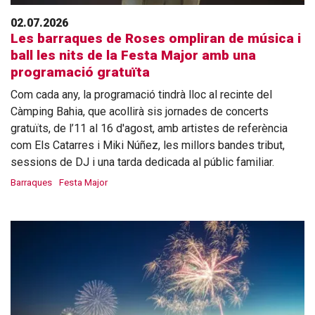
02.07.2026
Les barraques de Roses ompliran de música i
ball les nits de la Festa Major amb una
programació gratuïta
Com cada any, la programació tindrà lloc al recinte del
Càmping Bahia, que acollirà sis jornades de concerts
gratuïts, de l’11 al 16 d'agost, amb artistes de referència
com Els Catarres i Miki Núñez, les millors bandes tribut,
sessions de DJ i una tarda dedicada al públic familiar.
Barraques
Festa Major