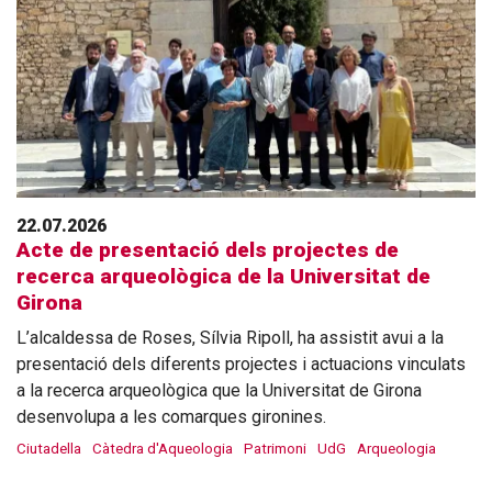
22.07.2026
Acte de presentació dels projectes de
recerca arqueològica de la Universitat de
Girona
L’alcaldessa de Roses, Sílvia Ripoll, ha assistit avui a la
presentació dels diferents projectes i actuacions vinculats
a la recerca arqueològica que la Universitat de Girona
desenvolupa a les comarques gironines.
Ciutadella
Càtedra d'Aqueologia
Patrimoni
UdG
Arqueologia