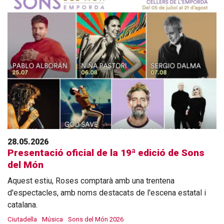
28.05.2026
Presentació oficial de la 19ª edició de Sons
del Món
Aquest estiu, Roses comptarà amb una trentena
d'espectacles, amb noms destacats de l'escena estatal i
catalana.
Ciutadella
Música
Sons del Món 2026