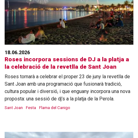
18.06.2026
Roses incorpora sessions de DJ a la platja a
la celebració de la revetlla de Sant Joan
Roses tornarà a celebrar el proper 23 de juny la revetlla de
Sant Joan amb una programació que fusionarà tradició,
cultura popular i diversió, i que enguany incorpora una nova
proposta: una sessió de dj’s a la platja de la Perola.
Sant Joan
Festa
Flama del Canigo