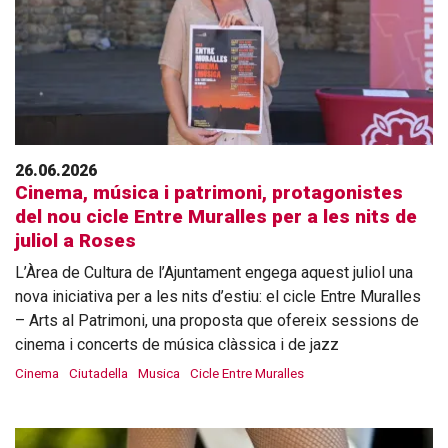
26.06.2026
Cinema, música i patrimoni, protagonistes
del nou cicle Entre Muralles per a les nits de
juliol a Roses
L’Àrea de Cultura de l’Ajuntament engega aquest juliol una
nova iniciativa per a les nits d’estiu: el cicle Entre Muralles
– Arts al Patrimoni, una proposta que ofereix sessions de
cinema i concerts de música clàssica i de jazz
Cinema
Ciutadella
Musica
Cicle Entre Muralles