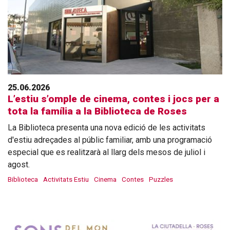
25.06.2026
L’estiu s’omple de cinema, contes i jocs per a
tota la família a la Biblioteca de Roses
La Biblioteca presenta una nova edició de les activitats
d'estiu adreçades al públic familiar, amb una programació
especial que es realitzarà al llarg dels mesos de juliol i
agost.
Biblioteca
Activitats Estiu
Cinema
Contes
Puzzles