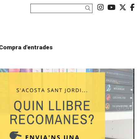
Link a ins
Link a
Link
L
Cercar
Compra d'entrades