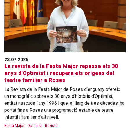
23.07.2026
La revista de la Festa Major repassa els 30
anys d'Optimist i recupera els orígens del
teatre familiar a Roses
La Revista de la Festa Major de Roses d’enguany ofereix
un monogràfic sobre els 30 anys d’història d’Optimist,
entitat nascuda l’any 1996 i que, al llarg de tres dècades, ha
portat fins a Roses una programació estable de teatre
infantil i familiar d’alt nivell.
Festa Major
Optimist
Revista