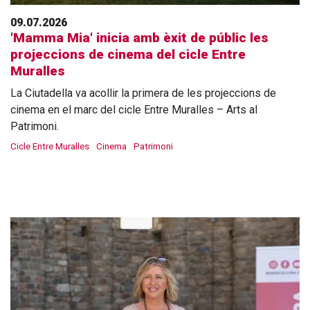
09.07.2026
'Mamma Mia' inicia amb èxit de públic les
projeccions de cinema del cicle Entre
Muralles
La Ciutadella va acollir la primera de les projeccions de
cinema en el marc del cicle Entre Muralles – Arts al
Patrimoni.
Cicle Entre Muralles
Cinema
Patrimoni