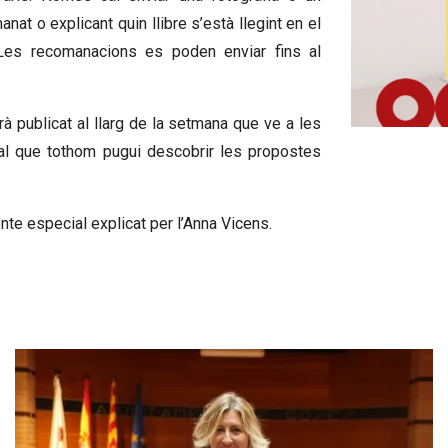
t o explicant quin llibre s’està llegint en el
. Les recomanacions es poden enviar fins al
rà publicat al llarg de la setmana que ve a les
Diapositiva 1
tal que tothom pugui descobrir les propostes
onte especial explicat per l’Anna Vicens.