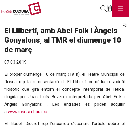
Cerca
C
El Llibertí, amb Abel Folk i Àngels
Gonyalons, al TMR el diumenge 10
de març
07.03.2019
El proper diumenge 10 de març (18 h), el Teatre Municipal de
Roses rep la representació d’ El Llibertí, comèdia o vodefil
filosòfic que gira entorn el concepte intemporal de l’ètica,
dirigida per Joan Lluís Bozzo i interpretada per Abel Folk i
Àngels Gonyalons . Les entrades es poden adquirir
a
www.rosescultura.cat
El filòsof Diderot rep l’encàrrec d’escriure l’article sobre el