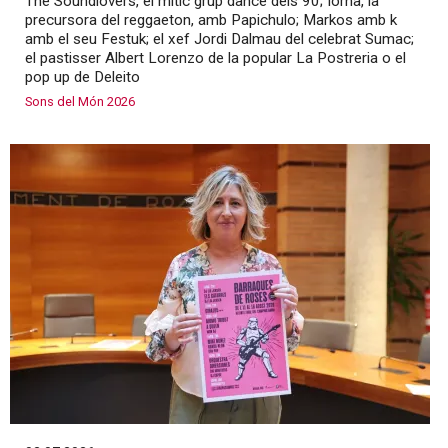
The Soundlovers, el mític grup dance dels 90; Iorna, la
precursora del reggaeton, amb Papichulo; Markos amb k
amb el seu Festuk; el xef Jordi Dalmau del celebrat Sumac;
el pastisser Albert Lorenzo de la popular La Postreria o el
pop up de Deleito
Sons del Món 2026