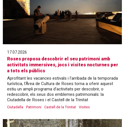
17.07.2026
Roses proposa descobrir el seu patrimoni amb
activitats immersives, jocs i visites nocturnes per
a tots els públics
Aprofitant les vacances estivals i l’arribada de la temporada
turística, l’Àrea de Cultura de Roses torna a oferir aquest
estiu un ampli programa d’activitats per descobrir, o
redescobrir, els seus dos emblemes patrimonials: la
Ciutadella de Roses i el Castell de la Trinitat
Ciutadella
Patrimoni
Castell de la Trinitat
Visites