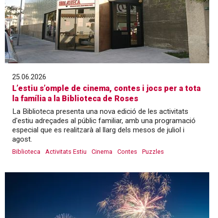
25.06.2026
L’estiu s’omple de cinema, contes i jocs per a tota
la família a la Biblioteca de Roses
La Biblioteca presenta una nova edició de les activitats
d'estiu adreçades al públic familiar, amb una programació
especial que es realitzarà al llarg dels mesos de juliol i
agost.
Biblioteca
Activitats Estiu
Cinema
Contes
Puzzles