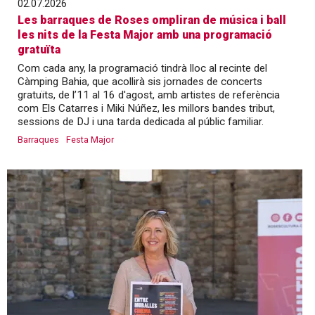
02.07.2026
Les barraques de Roses ompliran de música i ball
les nits de la Festa Major amb una programació
gratuïta
Com cada any, la programació tindrà lloc al recinte del
Càmping Bahia, que acollirà sis jornades de concerts
gratuïts, de l’11 al 16 d'agost, amb artistes de referència
com Els Catarres i Miki Núñez, les millors bandes tribut,
sessions de DJ i una tarda dedicada al públic familiar.
Barraques
Festa Major