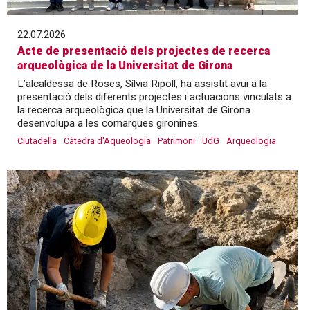
22.07.2026
Acte de presentació dels projectes de recerca
arqueològica de la Universitat de Girona
L’alcaldessa de Roses, Sílvia Ripoll, ha assistit avui a la
presentació dels diferents projectes i actuacions vinculats a
la recerca arqueològica que la Universitat de Girona
desenvolupa a les comarques gironines.
Ciutadella
Càtedra d'Aqueologia
Patrimoni
UdG
Arqueologia