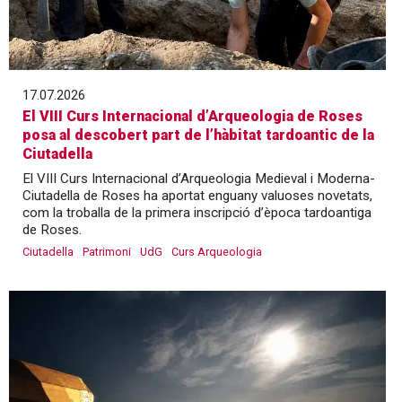
17.07.2026
El VIII Curs Internacional d’Arqueologia de Roses
posa al descobert part de l’hàbitat tardoantic de la
Ciutadella
El VIII Curs Internacional d’Arqueologia Medieval i Moderna-
Ciutadella de Roses ha aportat enguany valuoses novetats,
com la troballa de la primera inscripció d’època tardoantiga
de Roses.
Ciutadella
Patrimoni
UdG
Curs Arqueologia