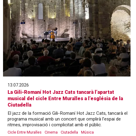
13.07.2026
La Gili-Romaní Hot Jazz Cats tancarà l’apartat
musical del cicle Entre Muralles a l’església de la
Ciutadella
El jazz de la formació Gili-Romaní Hot Jazz Cats, tancarà el
programa musical amb un concert que omplirà l’espai de
ritmes, improvisació i complicitat amb el públic.
Cicle Entre Muralles
Cinema
Ciutadella
Música