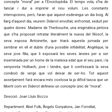
concepte "moral" per a l’Enciclopèdia. El temps vola, s’ha de
tancar i dur a imprimir el nou volum. Les constants
interrupcions, però, faran que aquest esdevingui un dia boig. Al
llarg d’aquest dia, veurem Diderot envoltat, enfrontat, seduït per
qua­tre dones: Madame de Therbouche, una enigmàtica pintora
que s’ha proposat retratar literalment la nuesa del filòsof; la
seva esposa Antoinette, que triarà aquesta jornada per
sembrar en ell el dubte d’una possible infidelitat; Angèlique, la
seva jove filla, que li exposarà les seves ànsies per a ser
inseminada per un home de la mateixa edat que el seu pare, i la
senyoreta Holbach, jove i tendre, que li confessarà la seva
condició de verge que vol deixar de ser-ho. Tot aquest
assetjament farà encara més costosa la ja difícil tasca que un
llibertí com en Diderot defineixi un concepte únic de "moral".
Direcció: Joan Lluís Bozzo
Repartiment: Abel Folk, Àngels Gonyalons, Jan Forrellat,