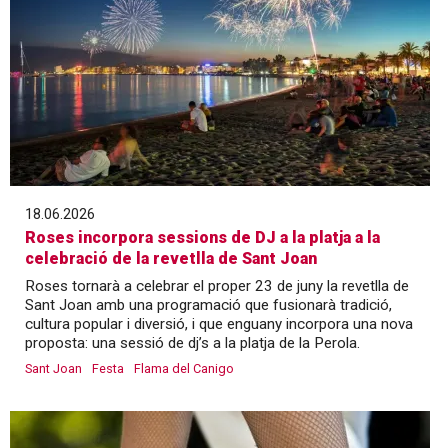
18.06.2026
Roses incorpora sessions de DJ a la platja a la
celebració de la revetlla de Sant Joan
Roses tornarà a celebrar el proper 23 de juny la revetlla de
Sant Joan amb una programació que fusionarà tradició,
cultura popular i diversió, i que enguany incorpora una nova
proposta: una sessió de dj’s a la platja de la Perola.
Sant Joan
Festa
Flama del Canigo