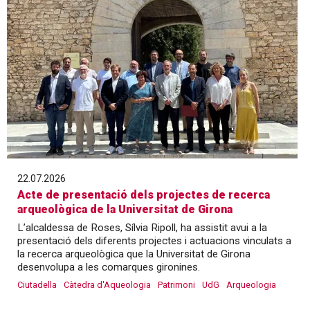
22.07.2026
Acte de presentació dels projectes de recerca
arqueològica de la Universitat de Girona
L’alcaldessa de Roses, Sílvia Ripoll, ha assistit avui a la
presentació dels diferents projectes i actuacions vinculats a
la recerca arqueològica que la Universitat de Girona
desenvolupa a les comarques gironines.
Ciutadella
Càtedra d'Aqueologia
Patrimoni
UdG
Arqueologia