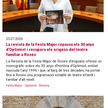
23.07.2026
La revista de la Festa Major repassa els 30 anys
d'Optimist i recupera els orígens del teatre
familiar a Roses
La Revista de la Festa Major de Roses d’enguany ofereix un
monogràfic sobre els 30 anys d’història d’Optimist, entitat
nascuda l’any 1996 i que, al llarg de tres dècades, ha portat
fins a Roses una programació estable de teatre infantil i
familiar d’alt nivell.
Festa Major
Optimist
Revista