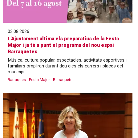
03.08.2026
L'Ajuntament ultima els preparatius de la Festa
Major i ja té a punt el programa del nou espai
Barraquetes
Música, cultura popular, espectacles, activitats esportives i
familiars ompliran durant deu dies els carrers i places del
municipi
Barraques
Festa Major
Barraquetes