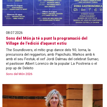
08.07.2026
Sons del Món ja té a punt la programació del
Village de l'edició d'aquest estiu
The Soundlovers, el mític grup dance dels 90; Iorna, la
precursora del reggaeton, amb Papichulo; Markos amb k
amb el seu Festuk; el xef Jordi Dalmau del celebrat Sumac;
el pastisser Albert Lorenzo de la popular La Postreria o el
pop up de Deleito
Sons del Món 2026