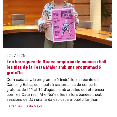
02.07.2026
Les barraques de Roses ompliran de música i ball
les nits de la Festa Major amb una programació
gratuïta
Com cada any, la programació tindrà lloc al recinte del
Càmping Bahia, que acollirà sis jornades de concerts
gratuïts, de l’11 al 16 d'agost, amb artistes de referència
com Els Catarres i Miki Núñez, les millors bandes tribut,
sessions de DJ i una tarda dedicada al públic familiar.
Barraques
Festa Major