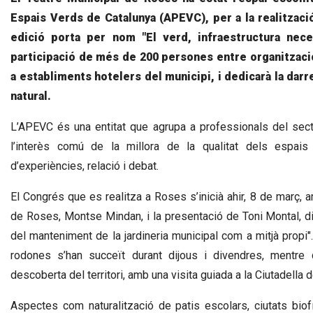
Espais Verds de Catalunya (APEVC), per a la realitzac
edició porta per nom "El verd, infraestructura nec
participació de més de 200 persones entre organització,
a establiments hotelers del municipi, i dedicarà la darr
natural.
L’APEVC és una entitat que agrupa a professionals del sector
l’interès comú de la millora de la qualitat dels espais 
d’experiències, relació i debat.
El Congrés que es realitza a Roses s’inicià ahir, 8 de març, a
de Roses, Montse Mindan, i la presentació de Toni Montal, d
del manteniment de la jardineria municipal com a mitjà propi"
rodones s’han succeït durant dijous i divendres, mentre 
descoberta del territori, amb una visita guiada a la Ciutadella 
Aspectes com naturalització de patis escolars, ciutats biof