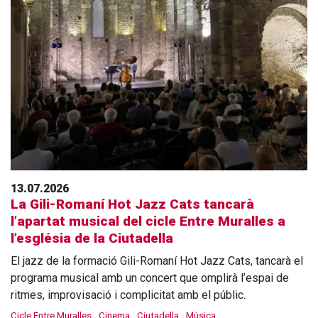
13.07.2026
La Gili-Romaní Hot Jazz Cats tancarà
l’apartat musical del cicle Entre Muralles a
l’església de la Ciutadella
El jazz de la formació Gili-Romaní Hot Jazz Cats, tancarà el
programa musical amb un concert que omplirà l’espai de
ritmes, improvisació i complicitat amb el públic.
Cicle Entre Muralles
Cinema
Ciutadella
Música