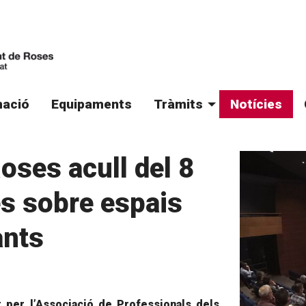
ació
Equipaments
Tràmits
Notícies
oses acull del 8
és sobre espais
ants
t per l’Associació de Professionals dels