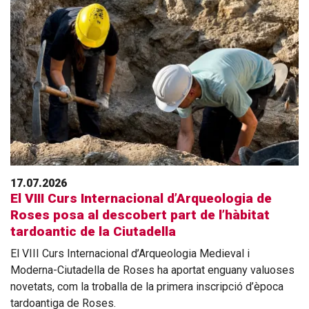
17.07.2026
El VIII Curs Internacional d’Arqueologia de
Roses posa al descobert part de l’hàbitat
tardoantic de la Ciutadella
El VIII Curs Internacional d’Arqueologia Medieval i
Moderna-Ciutadella de Roses ha aportat enguany valuoses
novetats, com la troballa de la primera inscripció d’època
tardoantiga de Roses.