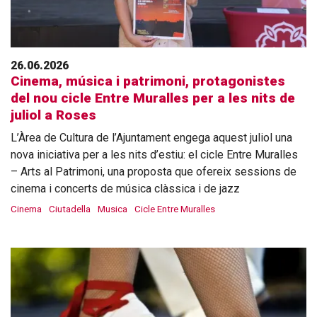
26.06.2026
Cinema, música i patrimoni, protagonistes
del nou cicle Entre Muralles per a les nits de
juliol a Roses
L’Àrea de Cultura de l’Ajuntament engega aquest juliol una
nova iniciativa per a les nits d’estiu: el cicle Entre Muralles
– Arts al Patrimoni, una proposta que ofereix sessions de
cinema i concerts de música clàssica i de jazz
Cinema
Ciutadella
Musica
Cicle Entre Muralles