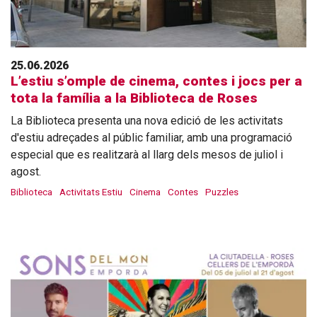
25.06.2026
L’estiu s’omple de cinema, contes i jocs per a
tota la família a la Biblioteca de Roses
La Biblioteca presenta una nova edició de les activitats
d'estiu adreçades al públic familiar, amb una programació
especial que es realitzarà al llarg dels mesos de juliol i
agost.
Biblioteca
Activitats Estiu
Cinema
Contes
Puzzles