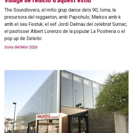
Village de l'edició d'aquest estiu
The Soundlovers, el mític grup dance dels 90; Iorna, la
precursora del reggaeton, amb Papichulo; Markos amb k
amb el seu Festuk; el xef Jordi Dalmau del celebrat Sumac;
el pastisser Albert Lorenzo de la popular La Postreria o el
pop up de Deleito
Sons del Món 2026