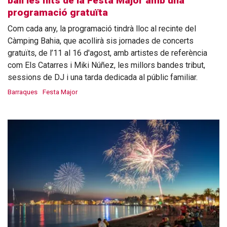
ball les nits de la Festa Major amb una
programació gratuïta
Com cada any, la programació tindrà lloc al recinte del
Càmping Bahia, que acollirà sis jornades de concerts
gratuïts, de l’11 al 16 d'agost, amb artistes de referència
com Els Catarres i Miki Núñez, les millors bandes tribut,
sessions de DJ i una tarda dedicada al públic familiar.
Barraques
Festa Major