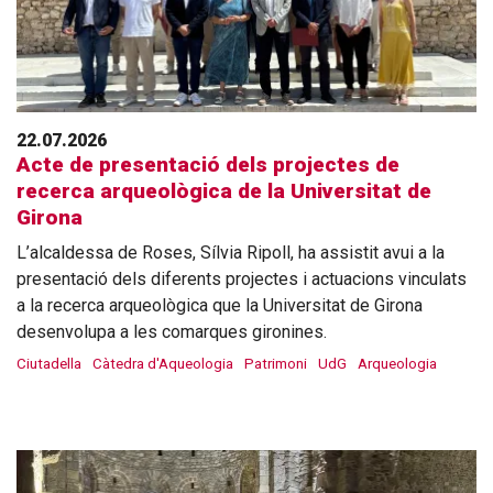
22.07.2026
Acte de presentació dels projectes de
recerca arqueològica de la Universitat de
Girona
L’alcaldessa de Roses, Sílvia Ripoll, ha assistit avui a la
presentació dels diferents projectes i actuacions vinculats
a la recerca arqueològica que la Universitat de Girona
desenvolupa a les comarques gironines.
Ciutadella
Càtedra d'Aqueologia
Patrimoni
UdG
Arqueologia