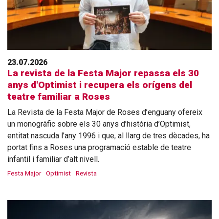
23.07.2026
La revista de la Festa Major repassa els 30
anys d'Optimist i recupera els orígens del
teatre familiar a Roses
La Revista de la Festa Major de Roses d’enguany ofereix
un monogràfic sobre els 30 anys d’història d’Optimist,
entitat nascuda l’any 1996 i que, al llarg de tres dècades, ha
portat fins a Roses una programació estable de teatre
infantil i familiar d’alt nivell.
Festa Major
Optimist
Revista