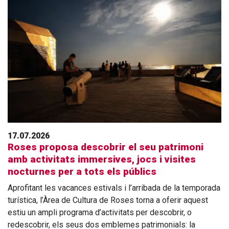
17.07.2026
Roses proposa descobrir el seu patrimoni
amb activitats immersives, jocs i visites
nocturnes per a tots els públics
Aprofitant les vacances estivals i l’arribada de la temporada
turística, l’Àrea de Cultura de Roses torna a oferir aquest
estiu un ampli programa d’activitats per descobrir, o
redescobrir, els seus dos emblemes patrimonials: la