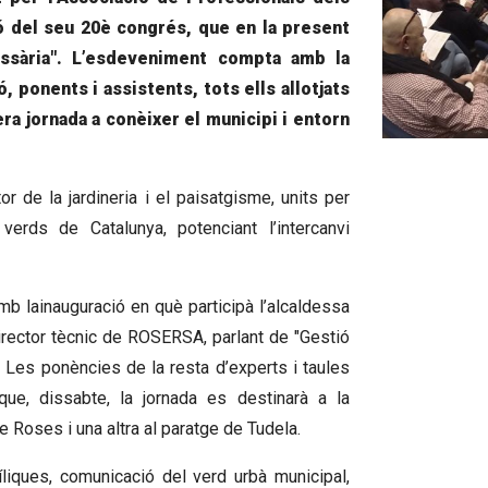
ió del seu 20è congrés, que en la present
essària". L’esdeveniment compta amb la
 ponents i assistents, tots ells allotjats
era jornada a conèixer el municipi i entorn
Diapositiva 1
 de la jardineria i el paisatgisme, units per
verds de Catalunya, potenciant l’intercanvi
mb lainauguració en què participà l’alcaldessa
irector tècnic de ROSERSA, parlant de "Gestió
. Les ponències de la resta d’experts i taules
que, dissabte, la jornada es destinarà a la
de Roses i una altra al paratge de Tudela.
íliques, comunicació del verd urbà municipal,